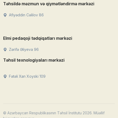
Təhsildə məzmun və qiymətləndirmə mərkəzi
Afiyəddin Cəlilov 86
Elmi pedaqoji tədqiqatları mərkəzi
Zərifə Əliyeva 96
Təhsil texnologiyaları mərkəzi
Fətəli Xan Xoyski 109
© Azərbaycan Respublikasının Təhsil İnstitutu 2026. Müəllif