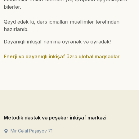
bilərlər.
Qeyd edək ki, dərs icmalları müəllimlər tərəfindən
hazırlanıb.
Dayanıqlı inkişaf naminə öyrənək və öyrədək!
Enerji və dayanıqlı inkişaf üzrə qlobal məqsədlər
Metodik dəstək və peşəkar inkişaf mərkəzi
Mir Cəlal Paşayev 71