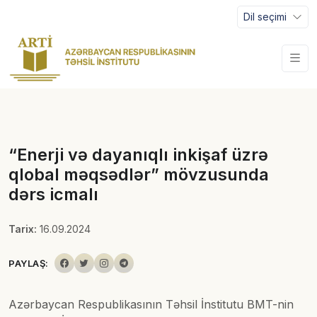
Dil seçimi
“Enerji və dayanıqlı inkişaf üzrə
qlobal məqsədlər” mövzusunda
dərs icmalı
Tarix:
16.09.2024
PAYLAŞ:
Azərbaycan Respublikasının Təhsil İnstitutu BMT-nin