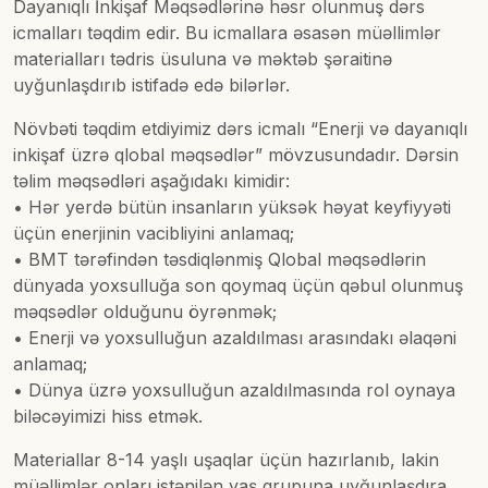
Dayanıqlı İnkişaf Məqsədlərinə həsr olunmuş dərs
icmalları təqdim edir. Bu icmallara əsasən müəllimlər
materialları tədris üsuluna və məktəb şəraitinə
uyğunlaşdırıb istifadə edə bilərlər.
Növbəti təqdim etdiyimiz dərs icmalı “Enerji və dayanıqlı
inkişaf üzrə qlobal məqsədlər” mövzusundadır. Dərsin
təlim məqsədləri aşağıdakı kimidir:
• Hər yerdə bütün insanların yüksək həyat keyfiyyəti
üçün enerjinin vacibliyini anlamaq;
• BMT tərəfindən təsdiqlənmiş Qlobal məqsədlərin
dünyada yoxsulluğa son qoymaq üçün qəbul olunmuş
məqsədlər olduğunu öyrənmək;
• Enerji və yoxsulluğun azaldılması arasındakı əlaqəni
anlamaq;
• Dünya üzrə yoxsulluğun azaldılmasında rol oynaya
biləcəyimizi hiss etmək.
Materiallar 8-14 yaşlı uşaqlar üçün hazırlanıb, lakin
müəllimlər onları istənilən yaş qrupuna uyğunlaşdıra