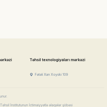
mərkəzi
Təhsil texnologiyaları mərkəzi
Fətəli Xan Xoyski 109
unur.
əhsil İnstitutunun İctimaiyyətlə əlaqələr şöbəsi