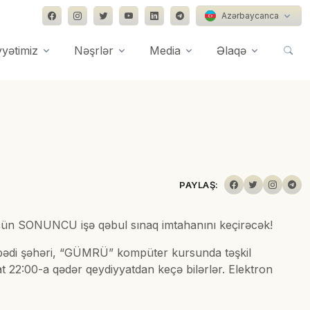
Azərbaycanca
yyətimiz
Nəşrlər
Media
Əlaqə
PAYLAŞ:
 üçün SONUNCU işə qəbul sınaq imtahanını keçirəcək!
ədi şəhəri, “GÜMRÜ” kompüter kursunda təşkil
aat 22:00-a qədər qeydiyyatdan keçə bilərlər. Elektron