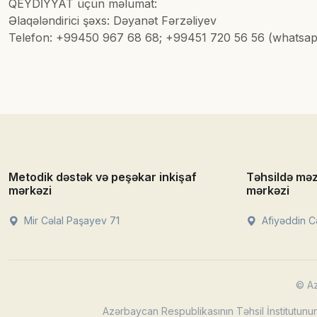
QEYDİYYAT üçün məlumat:
Əlaqələndirici şəxs: Dəyanət Fərzəliyev
Telefon: +99450 967 68 68; +99451 720 56 56 (whatsa
Metodik dəstək və peşəkar inkişaf
Təhsildə mə
mərkəzi
mərkəzi
Mir Cəlal Paşayev 71
Afiyəddin Cə
© Az
Azərbaycan Respublikasının Təhsil İnstitutunun 