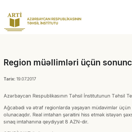
Region müəllimləri üçün sonunc
Tarix:
19.07.2017
Azərbaycan Respublikasının Təhsil İnstitutunun Təhsil Te
Ağcabədi və ətraf regionlarda yaşayan müdavimlər üçü
olunacaqdır. Real imtahan şəraitini hiss etmək istəyən şəxs
sınaq imtahanına qeydiyyat 8 AZN-dir.