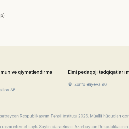
pp)
zmun və qiymətləndirmə
Elmi pedaqoji tədqiqatları 
Zərifə Əliyeva 96
lilov 86
ərbaycan Respublikasının Təhsil İnstitutu 2026. Müəllif hüquqları qor
rəsmi internet saytı. Saytın idarəetməsi Azərbaycan Respublikasının T