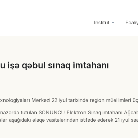
İnstitut
Fəali
u işə qəbul sınaq imtahanı
xnologiyaları Mərkəzi 22 iyul tarixində region müəllimləri
n nəzərdə tutulan SONUNCU Elektron Sınaq imtahanı Ağcab
lər aşağıdakı əlaqə vasitələrindən istifadə edərək 21 iyul s