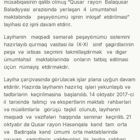
müsabiqəsinin qalibi olmuş “Qusar rayon Balaqusar
Bələdiyyəsi ərazisində yerləşən 4 ümumtəhsil
məktəbində peşəyönümü işinin inkişaf etdirilməsi”
layihəsi öz işini davam etdirir.
Layihənin məqsədi səmərəli peşəyönümü sistemini
hazırlayıb qurmaq vasitəsi ilə IX-XI sinif şagirdlərinin
peşə və ixtisas seçimini təkmilləşdirmək və digər
ümumtəhsil məktəblərində onların tətbiq edilməsi
üçün nümayiş etdirməkdir.
Layihə çərçivəsində görüləcək işlər plana uyğun davam
etdirilir. Hazırda layihənin hazırlıq işləri yekunlaşıb və
tədbirlərin keçirilməsinə başlanılıb. 14 oktyabr 2017-ci
il tarixində təlimçi və ekspertlərin məktəb rəhbərləri
və müəllimlərlə görüşü təşkil olunub, layihənin
məqsədi və vəzifələri haqqında seminar keçirilib. 21
oktyabr da Qusar rayon Həsənqala kənd tam orta
və Bədirqala kənd ümumi orta məktəblərində
oxuyan şagirdlərin valideynləri ilə layihə rəhbəri,