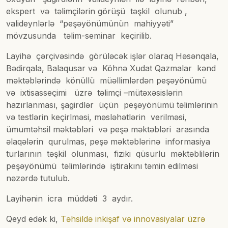
ekspert və təlimçilərin görüşü təşkil olunub ,
valideynlərlə “peşəyönümünün mahiyyəti”
mövzusunda təlim-seminar keçirilib.
Layihə çərçivəsində görüləcək işlər olaraq Həsənqala,
Bədirqala, Balaqusar və Köhnə Xudat Qazmalar kənd
məktəblərində könüllü müəllimlərdən peşəyönümü
və ixtisasseçimi üzrə təlimçi –mütəxəsislərin
hazırlanması, şagirdlər üçün peşəyönümü təlimlərinin
və testlərin keçirlməsi, məsləhətlərin verilməsi,
ümumtəhsil məktəbləri və peşə məktəbləri arasında
əlaqələrin qurulmas, peşə məktəblərinə informasiya
turlarının təşkil olunması, fiziki qüsurlu məktəblilərin
peşəyönümü təlimlərində iştirakını təmin edilməsi
nəzərdə tutulub.
Layihənin icra müddəti 3 aydır.
Qeyd edək ki,
Təhsildə inkişaf və innovasiyalar üzrə