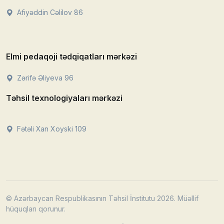
Afiyəddin Cəlilov 86
Elmi pedaqoji tədqiqatları mərkəzi
Zərifə Əliyeva 96
Təhsil texnologiyaları mərkəzi
Fətəli Xan Xoyski 109
© Azərbaycan Respublikasının Təhsil İnstitutu 2026. Müəllif
hüquqları qorunur.