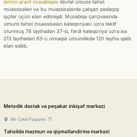
birinci qrant müsabiqəsi
dövlət ümumi təhsil
müəssisələri və bu müəssisələrdə çalışan pedaqoji
işçilər üçün elan edilmişdi. Müsabiqə çərçivəsində
ümumi təhsil müəssisələri kateqoriyası üzrə təklif
olunmuş 78 layihədən 37-si, fərdi kateqoriya üzrə isə
213 layihədən 83-ü olmaqla ümumilikdə 120 layihə qalib
elan edilib.
Metodik dəstək və peşəkar inkişaf mərkəzi
Mir Cəlal Paşayev 71
Təhsildə məzmun və qiymətləndirmə mərkəzi