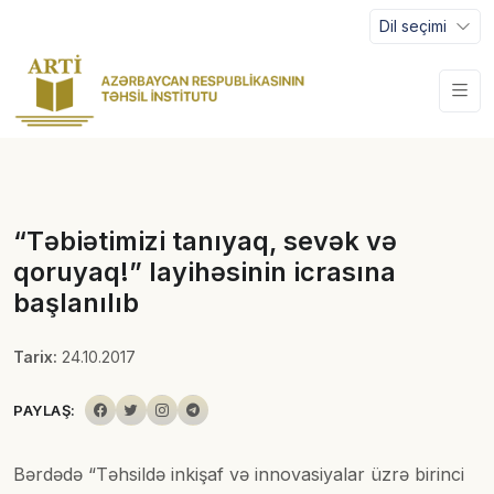
Dil seçimi
“Təbiətimizi tanıyaq, sevək və
qoruyaq!” layihəsinin icrasına
başlanılıb
Tarix:
24.10.2017
PAYLAŞ:
Bərdədə “Təhsildə inkişaf və innovasiyalar üzrə birinci