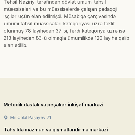
Təhsil Naziriyi tərəfindən dövlət ümumi təhsil
müəssisələri və bu müəssisələrdə çalışan pedaqoji
işçilər üçün elan edilmişdi. Müsabiqə çərçivəsində
ümumi təhsil müəssisələri kateqoriyası üzrə təklif
olunmuş 78 layihədən 37-si, fərdi kateqoriya üzrə isə
213 layihədən 83-ü olmaqla ümumilikdə 120 layihə qalib
elan edilib.
Metodik dəstək və peşəkar inkişaf mərkəzi
Mir Cəlal Paşayev 71
Təhsildə məzmun və qiymətləndirmə mərkəzi