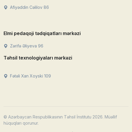
Afiyəddin Cəlilov 86
Elmi pedaqoji tədqiqatları mərkəzi
Zərifə Əliyeva 96
Təhsil texnologiyaları mərkəzi
Fətəli Xan Xoyski 109
© Azərbaycan Respublikasının Təhsil İnstitutu 2026. Müəllif
hüquqları qorunur.