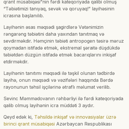
qrant müsabiqəsi”nin fərdi kateqoriyada qalibi olmuş
“Təbiətimizi tanıyaq, sevək və qoruyaq!” layihəsinin
icrasına başlanılıb.
Layihənin əsas məqsədi şagirdlərə Vətənimizin
rəngarəng təbiətini daha yaxından tanıtmaq və
sevdirməkdir. Həmçinin təbiəti antropogen təsirə məruz
qoymadan istifadə etmək, ekstremal şəraitə düşdükdə
təbiətdən düzgün istifadə etmək bacarıqlarını inkişaf
etdirməkdir.
Layihənin tanıtımı məqsədi ilə təşkil olunan tədbirdə
layihə, onun məqsədi və vəzifələri haqqında Bərdə
rayonunun təhsil işçilərinə ətraflı məlumat verilib.
Sevinc Məmmədovanın rəhbərliyi ilə fərdi kateqoriyada
qalib olmuş layihənin icra müddəti 3 aydır.
Qeyd edək ki,
Təhsildə inkişaf və innovasiyalar üzrə
birinci qrant müsabiqəsi
Azərbaycan Respublikası