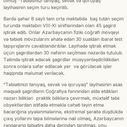
olmuş “Təbiətimizi tanıyaq, sevək və qoruyaq”
layihəsinin seçim turu keçirilib.
Bərdə şəhər 8 saylı tam orta məktəbdə baş tutan seçim
turunda məktəbin VIII-XI siniflərindən olan 45 şagird
iştirak edib. Onlar Azərbaycanın fiziki coğrafi mövqeyi
və təbiəti mövzularını əhatə edən 30 sualdan ibarət test
tapşırıqlarını cavablandırıblar. Layihədə iştirak etmək
üçün şagirdlərdən 30 nəfərin seçilməsi nəzərdə tutulub.
Təlimdə iştirak edəcək şagirdlər müəyyənləşdirildikdən
sonra onlara səfər ediləcək yer və görüləcək işlər
haqqında məlumat veriləcək.
“Təbiətimizi tanıyaq, sevək və qoruyaq” layihəsinin əsas
məqsədi şagirdlərin Coğrafiya fənnindən əldə etdikləri
nəzərı bilikləri praktik biliklərə çevirmək, müxtəlif təbii
obyektlərdən istifadə etməklə cəhəti təyin etmə
bacarığına yiyələnmələrinə, ekstremal şəraitə düşdükdə
çıxış yollarını tapa bilmələrinə nail olmaq, Azərbaycanın
rəngarəng təbiətini daha dərindən tanıtmaq, onu