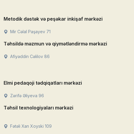
Metodik dəstək və peşəkar inkişaf mərkəzi
Mir Cəlal Paşayev 71
Təhsildə məzmun və qiymətləndirmə mərkəzi
Afiyəddin Cəlilov 86
Elmi pedaqoji tədqiqatları mərkəzi
Zərifə Əliyeva 96
Təhsil texnologiyaları mərkəzi
Fətəli Xan Xoyski 109