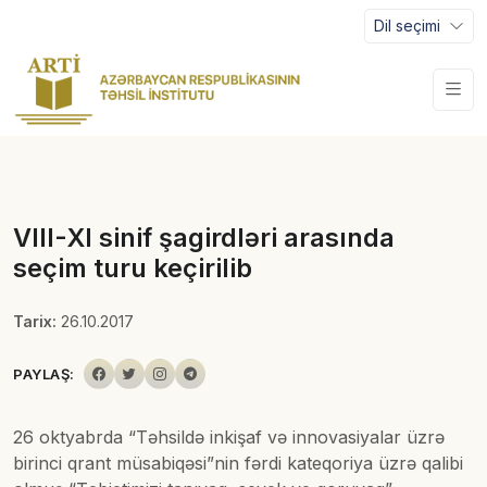
Dil seçimi
VIII-XI sinif şagirdləri arasında
seçim turu keçirilib
Tarix:
26.10.2017
PAYLAŞ:
26 oktyabrda “Təhsildə inkişaf və innovasiyalar üzrə
birinci qrant müsabiqəsi”nin fərdi kateqoriya üzrə qalibi