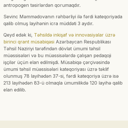
antropogen təsirlərdən qorumaqdır.
Sevinc Məmmədovanın rəhbərliyi ilə fərdi kateqoriyada
qalib olmuş layihənin icra müddəti 3 aydır.
Qeyd edək ki,
Təhsildə inkişaf və innovasiyalar üzrə
birinci qrant müsabiqəsi
Azərbaycan Respublikası
Təhsil Naziriyi tərəfindən dövlət ümumi təhsil
müəssisələri və bu müəssisələrdə çalışan pedaqoji
işçilər üçün elan edilmişdi. Müsabiqə çərçivəsində
ümumi təhsil müəssisələri kateqoriyası üzrə təklif
olunmuş 78 layihədən 37-si, fərdi kateqoriya üzrə isə
213 layihədən 83-ü olmaqla ümumilikdə 120 layihə qalib
elan edilib.