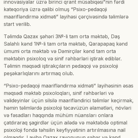
innovasiyalar üzrə birinci qrant müsabiqəsi”nin fərdi
kateqoriya üzrə qalibi olmuş “Psixo-pedaqoji
maarifləndirmə xidməti” layihəsi çərçivəsində təlimlərə
start verilib.
Təlimdə Qazax şəhəri 3№-li tam orta məktəb, Daş
Salahlı kənd 1№-li tam orta məktəb, Qarapapaq kənd
ümumi orta məktəb və Dəmirçilər kənd tam orta
məktəbin psixoloq və sinif rəhbərləri iştirak ediblər.
Təlimin məqsədi iştirakçıların pedaqoji və psixoloji
peşəkarlıqlarını artırmaq olub.
“Psixo-pedaqoji maarifləndirmə xidməti” layihəsinin əsas
məqsədi məktəb psixoloqları, sinif rəhbərləri və
valideyinlər üçün silsilə maarifləndirici təlimlər keçirmək,
həmin təlimlərdə psixoloji təcavüzün əlamətləri, növləri
və fəsadları haqqında mühüm nüansları onlara
çatdıraraq şagirdlər üçün ailədə və məktəbdə optimal
psixoloji fonda təhsilin keyfiyyətinin artırılmasına nail
olmaqdır. Layihə Qazax rayonunun şəhər və kənd