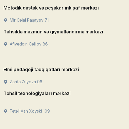
Metodik dəstək və peşəkar inkişaf mərkəzi
Mir Cəlal Paşayev 71
Təhsildə məzmun və qiymətləndirmə mərkəzi
Afiyəddin Cəlilov 86
Elmi pedaqoji tədqiqatları mərkəzi
Zərifə Əliyeva 96
Təhsil texnologiyaları mərkəzi
Fətəli Xan Xoyski 109