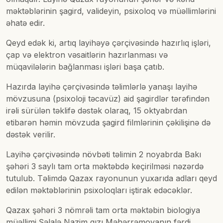
məktəblərinin şagird, valideyin, psixoloq və müəllimlərini
əhatə edir.
Qeyd edək ki, artıq layihəyə çərçivəsində hazırlıq işləri,
çap və elektron vəsaitlərin hazırlanması və
müqavilələrin bağlanması işləri başa çatıb.
Hazırda layihə çərçivəsində təlimlərlə yanaşı layihə
mövzusuna (psixoloji təcavüz) aid şagirdlər tərəfindən
irəli sürülən təklifə dəstək olaraq, 15 oktyabrdan
etibarən həmin mövzuda şagird filmlərinin çəkilişinə də
dəstək verilir.
Layihə çərçivəsində növbəti təlimin 2 noyabrda Bakı
şəhəri 3 saylı tam orta məktəbdə keçirilməsi nəzərdə
tutulub. Təlimdə Qazax rayonunun yuxarıda adları qeyd
edilən məktəblərinin psixoloqları iştirak edəcəklər.
Qazax şəhəri 3 nömrəli tam orta məktəbin biologiya
müəllimi Şəlalə Nazim qızı Məhərrəmovanın fərdi