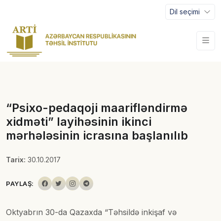
Dil seçimi
“Psixo-pedaqoji maarifləndirmə
xidməti” layihəsinin ikinci
mərhələsinin icrasına başlanılıb
Tarix:
30.10.2017
PAYLAŞ:
Oktyabrın 30-da Qazaxda “Təhsildə inkişaf və