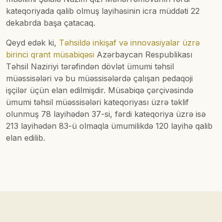
kateqoriyada qalib olmuş layihəsinin icra müddəti 22
dekabrda başa çatacaq.
Qeyd edək ki,
Təhsildə inkişaf və innovasiyalar üzrə
birinci qrant müsabiqəsi
Azərbaycan Respublikası
Təhsil Naziriyi tərəfindən dövlət ümumi təhsil
müəssisələri və bu müəssisələrdə çalışan pedaqoji
işçilər üçün elan edilmişdir. Müsabiqə çərçivəsində
ümumi təhsil müəssisələri kateqoriyası üzrə təklif
olunmuş 78 layihədən 37-si, fərdi kateqoriya üzrə isə
213 layihədən 83-ü olmaqla ümumilikdə 120 layihə qalib
elan edilib.