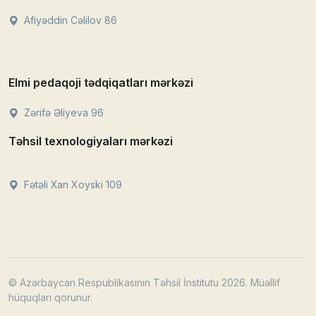
Afiyəddin Cəlilov 86
Elmi pedaqoji tədqiqatları mərkəzi
Zərifə Əliyeva 96
Təhsil texnologiyaları mərkəzi
Fətəli Xan Xoyski 109
© Azərbaycan Respublikasının Təhsil İnstitutu 2026. Müəllif
hüquqları qorunur.