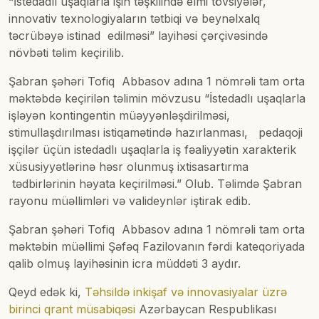
“İstedadlı uşaqlarla işin təşkilində elmi tövsiyələr,
innovativ texnologiyaların tətbiqi və beynəlxalq
təcrübəyə istinad edilməsi” layihəsi çərçivəsində
növbəti təlim keçirilib.
Şabran şəhəri Tofiq Abbasov adına 1 nömrəli tam orta
məktəbdə keçirilən təlimin mövzusu “İstedadlı uşaqlarla
işləyən kontingentin müəyyənləşdirilməsi,
stimullaşdırılması istiqamətində hazırlanması, pedaqoji
işçilər üçün istedadlı uşaqlarla iş fəaliyyətin xarakterik
xüsusiyyətlərinə həsr olunmuş ixtisasartırma
tədbirlərinin həyata keçirilməsi.” Olub. Təlimdə Şabran
rayonu müəllimləri və valideynlər iştirak edib.
Şabran şəhəri Tofiq Abbasov adına 1 nömrəli tam orta
məktəbin müəllimi Şəfəq Fazilovanın fərdi kateqoriyada
qalib olmuş layihəsinin icra müddəti 3 aydır.
Qeyd edək ki,
Təhsildə inkişaf və innovasiyalar üzrə
birinci qrant müsabiqəsi
Azərbaycan Respublikası