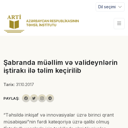
Dil seçimi
Şabranda müəllim və valideynlərin
iştirakı ilə təlim keçirilib
Tarix:
31.10.2017
PAYLAŞ:
“Təhsildə inkişaf və innovasiyalar üzrə birinci qrant
müsabiqəsi”nin fərdi kateqoriya üzrə qalibi olmuş