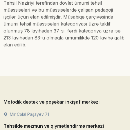
Təhsil Naziriyi tərəfindən dövlət ümumi təhsil
müəssisələri və bu müəssisələrdə çalışan pedaqoji
işçilər üçün elan edilmişdir. Müsabiqə çərçivəsində
ümumi təhsil müəssisələri kateqoriyası üzrə təklif
olunmuş 78 layihədən 37-si, fərdi kateqoriya üzrə isə
213 layihədən 83-ü olmaqla ümumilikdə 120 layihə qalib
elan edilib.
Metodik dəstək və peşəkar inkişaf mərkəzi
Mir Cəlal Paşayev 71
Təhsildə məzmun və qiymətləndirmə mərkəzi