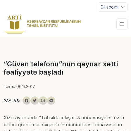
Dil seçimi
“Güvən telefonu”nun qaynar xətti
fəaliyyətə başladı
Tarix:
06.11.2017
PAYLAŞ:
Xızı rayonunda “Təhsildə inkişaf və innovasiyalar üzrə
birinci qrant müsabiqəsi”nin ümumi təhsil müəssisələri