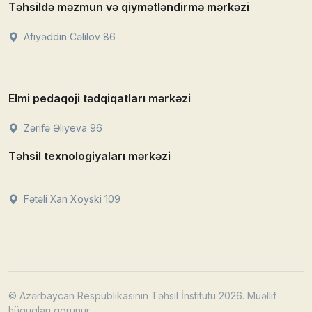
Təhsildə məzmun və qiymətləndirmə mərkəzi
Afiyəddin Cəlilov 86
Elmi pedaqoji tədqiqatları mərkəzi
Zərifə Əliyeva 96
Təhsil texnologiyaları mərkəzi
Fətəli Xan Xoyski 109
© Azərbaycan Respublikasının Təhsil İnstitutu 2026. Müəllif
hüquqları qorunur.