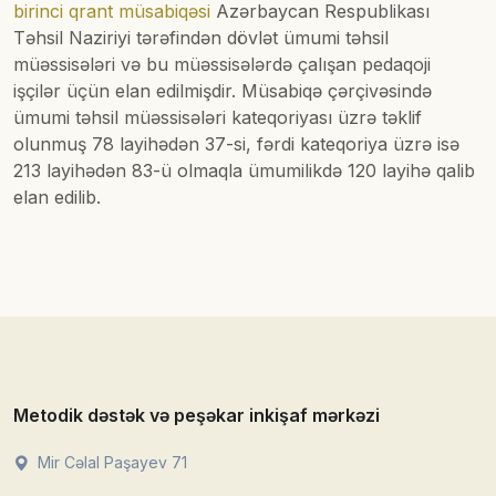
birinci qrant müsabiqəsi
Azərbaycan Respublikası
Təhsil Naziriyi tərəfindən dövlət ümumi təhsil
müəssisələri və bu müəssisələrdə çalışan pedaqoji
işçilər üçün elan edilmişdir. Müsabiqə çərçivəsində
ümumi təhsil müəssisələri kateqoriyası üzrə təklif
olunmuş 78 layihədən 37-si, fərdi kateqoriya üzrə isə
213 layihədən 83-ü olmaqla ümumilikdə 120 layihə qalib
elan edilib.
Metodik dəstək və peşəkar inkişaf mərkəzi
Mir Cəlal Paşayev 71