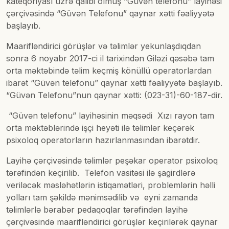
kateqoriyası üzrə qalibi olmuş “Güvən telefonu” layihəsi
çərçivəsində “Güvən Telefonu” qaynar xətti fəaliyyətə
başlayıb.
Maarifləndirici görüşlər və təlimlər yekunlaşdıqdan
sonra 6 noyabr 2017-ci il tarixindən Giləzi qəsəbə tam
orta məktəbində təlim keçmiş könüllü operatorlardan
ibarət “Güvən telefonu” qaynar xətti fəaliyyətə başlayıb.
“Güvən Telefonu”nun qaynar xətti: (023-31)-60-187-dir.
“Güvən telefonu” layihəsinin məqsədi Xızı rayon tam
orta məktəblərində işçi heyəti ilə təlimlər keçərək
psixoloq operatorların hazırlanmasından ibarətdir.
Layihə çərçivəsində təlimlər peşəkar operator psixoloq
tərəfindən keçirilib. Telefon vasitəsi ilə şagirdlərə
veriləcək məsləhətlərin istiqamətləri, problemlərin həlli
yolları tam şəkildə mənimsədilib və eyni zamanda
təlimlərlə bərabər pedaqoqlar tərəfindən layihə
çərçivəsində maarifləndirici görüşlər keçirilərək qaynar