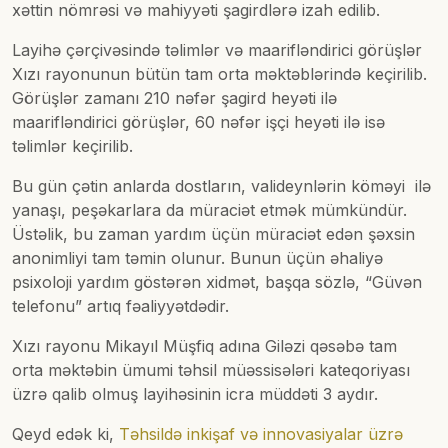
xəttin nömrəsi və mahiyyəti şagirdlərə izah edilib.
Layihə çərçivəsində təlimlər və maarifləndirici görüşlər
Xızı rayonunun bütün tam orta məktəblərində keçirilib.
Görüşlər zamanı 210 nəfər şagird heyəti ilə
maarifləndirici görüşlər, 60 nəfər işçi heyəti ilə isə
təlimlər keçirilib.
Bu gün çətin anlarda dostların, valideynlərin köməyi ilə
yanaşı, peşəkarlara da müraciət etmək mümkündür.
Üstəlik, bu zaman yardım üçün müraciət edən şəxsin
anonimliyi tam təmin olunur. Bunun üçün əhaliyə
psixoloji yardım göstərən xidmət, başqa sözlə, “Güvən
telefonu” artıq fəaliyyətdədir.
Xızı rayonu Mikayıl Müşfiq adına Giləzi qəsəbə tam
orta məktəbin ümumi təhsil müəssisələri kateqoriyası
üzrə qalib olmuş layihəsinin icra müddəti 3 aydır.
Qeyd edək ki,
Təhsildə inkişaf və innovasiyalar üzrə