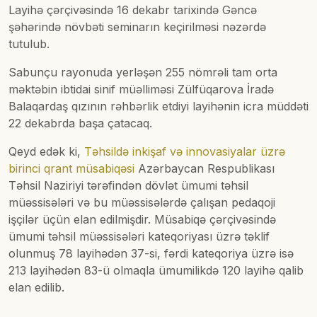
Layihə çərçivəsində 16 dekabr tarixində Gəncə
şəhərində növbəti seminarın keçirilməsi nəzərdə
tutulub.
Sabunçu rayonuda yerləşən 255 nömrəli tam orta
məktəbin ibtidai sinif müəlliməsi Zülfüqarova İradə
Balaqardaş qızının rəhbərlik etdiyi layihənin icra müddəti
22 dekabrda başa çatacaq.
Qeyd edək ki,
Təhsildə inkişaf və innovasiyalar üzrə
birinci qrant müsabiqəsi
Azərbaycan Respublikası
Təhsil Naziriyi tərəfindən dövlət ümumi təhsil
müəssisələri və bu müəssisələrdə çalışan pedaqoji
işçilər üçün elan edilmişdir. Müsabiqə çərçivəsində
ümumi təhsil müəssisələri kateqoriyası üzrə təklif
olunmuş 78 layihədən 37-si, fərdi kateqoriya üzrə isə
213 layihədən 83-ü olmaqla ümumilikdə 120 layihə qalib
elan edilib.