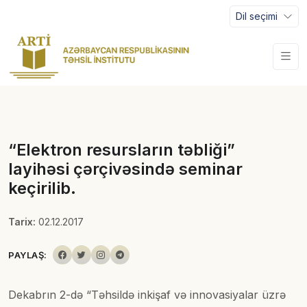
Dil seçimi
“Elektron resursların təbliği”
layihəsi çərçivəsində seminar
keçirilib.
Tarix:
02.12.2017
PAYLAŞ:
Dekabrın 2-də “Təhsildə inkişaf və innovasiyalar üzrə