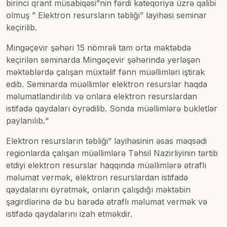
birinci qrant müsabiqəsi”nin fərdi kateqoriya üzrə qalibi
olmuş ” Elektron resursların təbliği” layihəsi seminar
keçirilib.
Mingəçevir şəhəri 15 nömrəli tam orta məktəbdə
keçirilən seminarda Mingəçevir şəhərində yerləşən
məktəblərdə çalışan müxtəlif fənn müəllimləri iştirak
edib. Seminarda müəllimlər elektron resurslar haqda
məlumatlandırılıb və onlara elektron resurslardan
istifadə qaydaları öyrədilib. Sonda müəllimlərə bukletlər
paylanılıb.“
Elektron resursların təbliği” layihəsinin əsas məqsədi
regionlarda çalışan müəllimlərə Təhsil Nazirliyinin tərtib
etdiyi elektron resurslar haqqında müəllimlərə ətraflı
məlumat vermək, elektron resurslardan istifadə
qaydalarını öyrətmək, onların çalışdığı məktəbin
şagirdlərinə də bu barədə ətraflı məlumat vermək və
istifadə qaydalarını izah etməkdir.