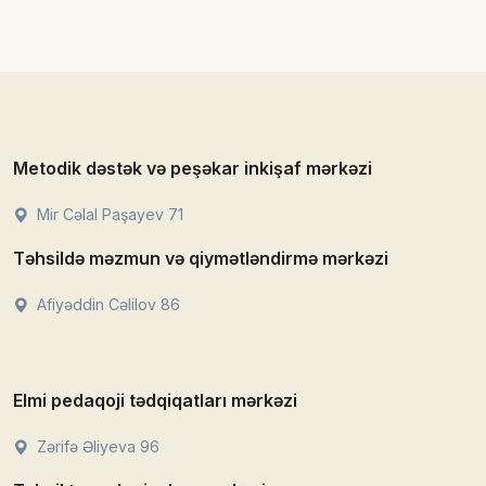
Metodik dəstək və peşəkar inkişaf mərkəzi
Mir Cəlal Paşayev 71
Təhsildə məzmun və qiymətləndirmə mərkəzi
Afiyəddin Cəlilov 86
Elmi pedaqoji tədqiqatları mərkəzi
Zərifə Əliyeva 96