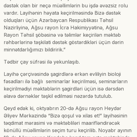
dəstək olan bir neçə müəllimlərin bu işdə əvəzsiz rolu
vardır. Layihənin həyata keçirilməsində Bizə dəstək
olduqları üçün Azərbaycan Respublikası Təhsil
Nazirliyinə, Ağsu rayon İcra Hakimiyyətinə, Ağsu
Rayon Təhsil şöbəsinə və təlimlər keçirilən məktəb
rəhbərlərinə təşkilati dəstək göstərdikləri üçün dərin
minnətdarlığımızı bildiririk.”
Tədbir çay süfrəsi ilə yekunlaşıb.
Layihə çərçivəsində şagirdlərə erkən evliliyin bioloji
fəsadları ilə bağlı seminarlar keçirilməsi, seminarların
keçirilmədiyi məktəblərin şagirdləri üçün isə dərsdən
əlavə dərnəklər təşkil edilməsi nəzərdə tutulub.
Qeyd edək ki, oktyabrın 20-də Ağsu rayon Heydər
Əliyev Mərkəzində “Bizə qoşul və xilas et!” layihəsinin
təqdimat mərasimi və məktəbliləri maarifləndirəcək
könüllü müəllimlərin seçim turu keçirilib. Noyabr ayının