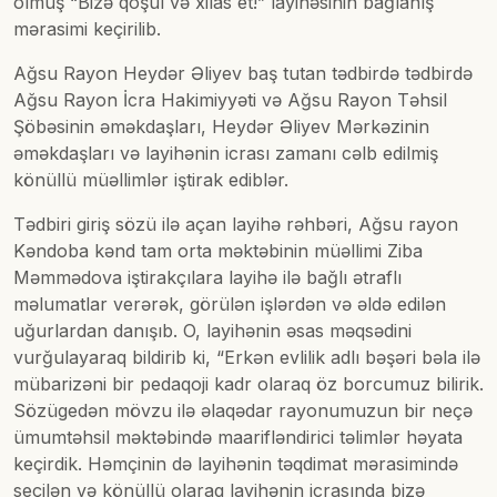
olmuş “Bizə qoşul və xilas et!” layihəsinin bağlanış
mərasimi keçirilib.
Ağsu Rayon Heydər Əliyev baş tutan tədbirdə tədbirdə
Ağsu Rayon İcra Hakimiyyəti və Ağsu Rayon Təhsil
Şöbəsinin əməkdaşları, Heydər Əliyev Mərkəzinin
əməkdaşları və layihənin icrası zamanı cəlb edilmiş
könüllü müəllimlər iştirak ediblər.
Tədbiri giriş sözü ilə açan layihə rəhbəri, Ağsu rayon
Kəndoba kənd tam orta məktəbinin müəllimi Ziba
Məmmədova iştirakçılara layihə ilə bağlı ətraflı
məlumatlar verərək, görülən işlərdən və əldə edilən
uğurlardan danışıb. O, layihənin əsas məqsədini
vurğulayaraq bildirib ki, “Erkən evlilik adlı bəşəri bəla ilə
mübarizəni bir pedaqoji kadr olaraq öz borcumuz bilirik.
Sözügedən mövzu ilə əlaqədar rayonumuzun bir neçə
ümumtəhsil məktəbində maarifləndirici təlimlər həyata
keçirdik. Həmçinin də layihənin təqdimat mərasimində
seçilən və könüllü olaraq layihənin icrasında bizə