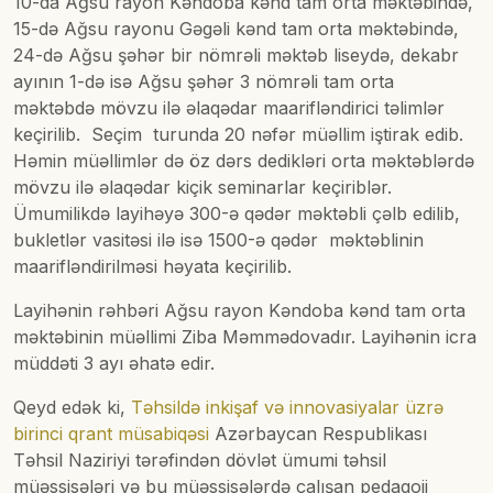
10-da Ağsu rayon Kəndoba kənd tam orta məktəbində,
15-də Ağsu rayonu Gəgəli kənd tam orta məktəbində,
24-də Ağsu şəhər bir nömrəli məktəb liseydə, dekabr
ayının 1-də isə Ağsu şəhər 3 nömrəli tam orta
məktəbdə mövzu ilə əlaqədar maarifləndirici təlimlər
keçirilib. Seçim turunda 20 nəfər müəllim iştirak edib.
Həmin müəllimlər də öz dərs dedikləri orta məktəblərdə
mövzu ilə əlaqədar kiçik seminarlar keçiriblər.
Ümumilikdə layihəyə 300-ə qədər məktəbli çəlb edilib,
bukletlər vasitəsi ilə isə 1500-ə qədər məktəblinin
maarifləndirilməsi həyata keçirilib.
Layihənin rəhbəri Ağsu rayon Kəndoba kənd tam orta
məktəbinin müəllimi Ziba Məmmədovadır. Layihənin icra
müddəti 3 ayı əhatə edir.
Qeyd edək ki,
Təhsildə inkişaf və innovasiyalar üzrə
birinci qrant müsabiqəsi
Azərbaycan Respublikası
Təhsil Naziriyi tərəfindən dövlət ümumi təhsil
müəssisələri və bu müəssisələrdə çalışan pedaqoji