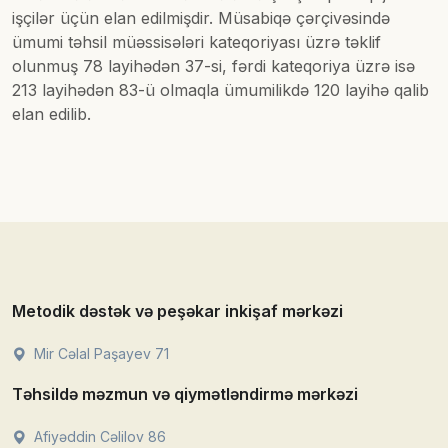
işçilər üçün elan edilmişdir. Müsabiqə çərçivəsində
ümumi təhsil müəssisələri kateqoriyası üzrə təklif
olunmuş 78 layihədən 37-si, fərdi kateqoriya üzrə isə
213 layihədən 83-ü olmaqla ümumilikdə 120 layihə qalib
elan edilib.
Metodik dəstək və peşəkar inkişaf mərkəzi
Mir Cəlal Paşayev 71
Təhsildə məzmun və qiymətləndirmə mərkəzi
Afiyəddin Cəlilov 86