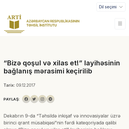
Dil seçimi
“Bizə qoşul və xilas et!” layihəsinin
bağlanış mərasimi keçirilib
Tarix:
09.12.2017
PAYLAŞ:
Dekabrın 9-da “Təhsildə inkişaf və innovasiyalar üzrə
birinci qrant müsabiqəsi”nin fərdi kateqoriyada qalibi