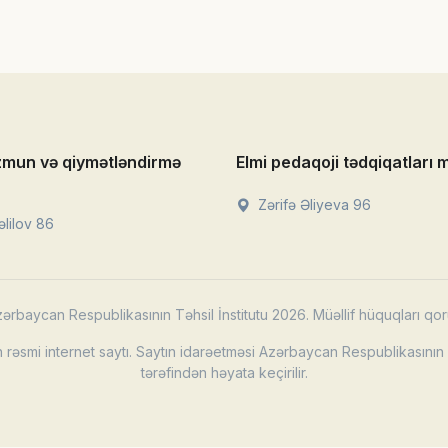
zmun və qiymətləndirmə
Elmi pedaqoji tədqiqatları 
Zərifə Əliyeva 96
lilov 86
ərbaycan Respublikasının Təhsil İnstitutu 2026. Müəllif hüquqları qor
rəsmi internet saytı. Saytın idarəetməsi Azərbaycan Respublikasının T
tərəfindən həyata keçirilir.