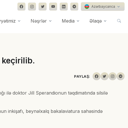
Azərbaycanca
yyətimiz
Nəşrlər
Media
Əlaqə
keçirilib.
PAYLAŞ:
ğı ilə doktor Jill Sperandionun təqdimatında silsilə
mun inkişafı, beynəlxalq bakalaviatura sahəsində