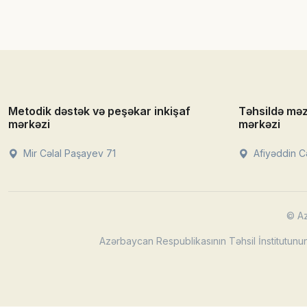
Metodik dəstək və peşəkar inkişaf
Təhsildə mə
mərkəzi
mərkəzi
Mir Cəlal Paşayev 71
Afiyəddin Cə
© Az
Azərbaycan Respublikasının Təhsil İnstitutunun 