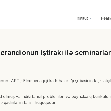
İnstitut
Fəali
erandionun iştirakı ilə seminarlar 
n (ARTİ) Elmi-pedaqoji kadr hazırlığı şöbəsinin təşkilatçılı
d olmuş və indiki təhsil problemləri və beynəlxalq kurikulu
sə qadınların təhsil hüququdur.