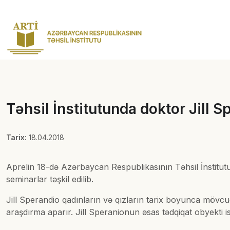
Təhsil İnstitutunda doktor Jill Sp
Tarix:
18.04.2018
Aprelin 18-də Azərbaycan Respublikasının Təhsil İnstitutunu
seminarlar təşkil edilib.
Jill Sperandio qadınların və qızların tarix boyunca mövcu
araşdırma aparır. Jill Speranionun əsas tədqiqat obyekti i