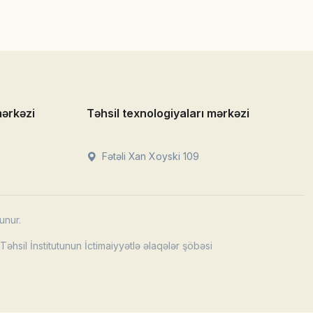
mərkəzi
Təhsil texnologiyaları mərkəzi
Fətəli Xan Xoyski 109
unur.
əhsil İnstitutunun İctimaiyyətlə əlaqələr şöbəsi