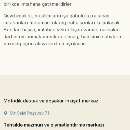
birlikdə imtahana gətirməlidirlər.
Qeyd edək ki, müəllimlərin işə qəbulu üzrə sınaq
imtahanları mütəmadi olaraq həftə sonları keçiriləcək.
Bundan başqa, imtahan yekunlaşan zaman nəticələri
dərhal öyrənmək mümkün olacaq, həmçinin səhvlərə
baxmaq üçün əlavə vaxt da ayrılacaq.
Metodik dəstək və peşəkar inkişaf mərkəzi
Mir Cəlal Paşayev 71
Təhsildə məzmun və qiymətləndirmə mərkəzi