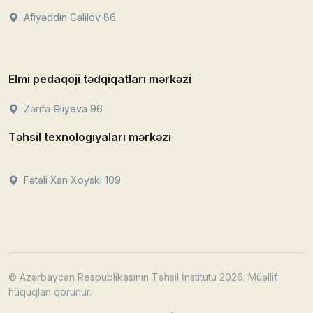
Afiyəddin Cəlilov 86
Elmi pedaqoji tədqiqatları mərkəzi
Zərifə Əliyeva 96
Təhsil texnologiyaları mərkəzi
Fətəli Xan Xoyski 109
© Azərbaycan Respublikasının Təhsil İnstitutu 2026. Müəllif
hüquqları qorunur.