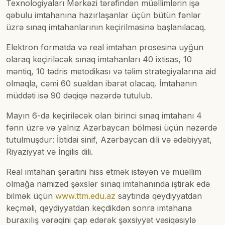
Texnologiyaları Mərkəzi tərəfindən müəllimlərin işə
qəbulu imtahanına hazırlaşanlar üçün bütün fənlər
üzrə sınaq imtahanlarının keçirilməsinə başlanılacaq.
Elektron formatda və real imtahan prosesinə uyğun
olaraq keçiriləcək sınaq imtahanları 40 ixtisas, 10
məntiq, 10 tədris metodikası və təlim strategiyalarına aid
olmaqla, cəmi 60 sualdan ibarət olacaq. İmtahanın
müddəti isə 90 dəqiqə nəzərdə tutulub.
Mayın 6-da keçiriləcək olan birinci sınaq imtahanı 4
fənn üzrə və yalnız Azərbaycan bölməsi üçün nəzərdə
tutulmuşdur: İbtidai sinif, Azərbaycan dili və ədəbiyyat,
Riyaziyyat və İngilis dili.
Real imtahan şəraitini hiss etmək istəyən və müəllim
olmağa namizəd şəxslər sınaq imtahanında iştirak edə
bilmək üçün
www.ttm.edu.az
saytında qeydiyyatdan
keçməli, qeydiyyatdan keçdikdən sonra imtahana
buraxılış vərəqini çap edərək şəxsiyyət vəsiqəsiylə