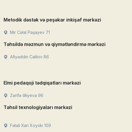
Metodik dəstək və peşəkar inkişaf mərkəzi
Mir Cəlal Paşayev 71
Təhsildə məzmun və qiymətləndirmə mərkəzi
Afiyəddin Cəlilov 86
Elmi pedaqoji tədqiqatları mərkəzi
Zərifə Əliyeva 96
Təhsil texnologiyaları mərkəzi
Fətəli Xan Xoyski 109