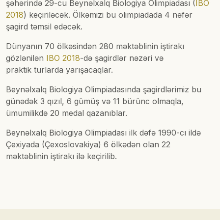
şəhərində 29-cu Beynəlxalq Biologiya Olimpiadası (
IBO
2018
) keçiriləcək. Ölkəmizi bu olimpiadada 4 nəfər
şagird təmsil edəcək.
Dünyanın 70 ölkəsindən 280 məktəblinin iştirakı
gözlənilən
IBO 2018
-də şagirdlər nəzəri və
praktik turlarda yarışacaqlar.
Beynəlxalq Biologiya Olimpiadasında şagirdlərimiz bu
günədək 3 qızıl, 6 gümüş və 11 bürünc olmaqla,
ümumilikdə 20 medal qazanıblar.
Beynəlxalq Biologiya Olimpiadası ilk dəfə 1990-cı ildə
Çexiyada (Çexoslovakiya) 6 ölkədən olan 22
məktəblinin iştirakı ilə keçirilib.