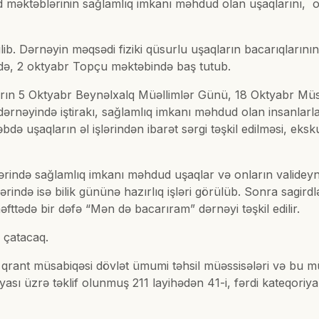
 məktəblərinin sağlamlıq imkanı məhdud olan uşaqlarını, on
b. Dərnəyin məqsədi fiziki qüsurlu uşaqların bacarıqlarının 
bində, 2 oktyabr Topçu məktəbində baş tutub.
arın 5 Oktyabr Beynəlxalq Müəllimlər Günü, 18 Oktyabr Mü
rnəyində iştirakı, sağlamlıq imkanı məhdud olan insanlarla 
bdə uşaqların əl işlərindən ibarət sərgi təşkil edilməsi, ek
lərində sağlamlıq imkanı məhdud uşaqlar və onların valideyn
rində isə bilik gününə hazırlıq işləri görülüb. Sonra sagirdl
əfttədə bir dəfə “Mən də bacarıram” dərnəyi təşkil edilir.
 çatacaq.
i qrant müsabiqəsi dövlət ümumi təhsil müəssisələri və bu müə
ası üzrə təklif olunmuş 211 layihədən 41-i, fərdi kateqoriy