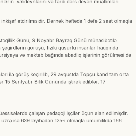
ların valideynlərini və fərdi dərs deyən müəllimləri
inkişaf etdirilmısidir. Dərnək həftədə 1 dəfə 2 saat olmaqla
stəqillik Günü, 9 Noyabr Bayraq Günü münasibətilə
şagirdlərin görüşü, fiziki qüsurlu insanlar haqqında
skursiyaya və məktəb bağında abadlıq işlərinin görülməsi də
ləri ilə görüş keçirilib, 29 avqustda Topçu kənd tam orta
ər 15 Sentyabr Bilik Günündə iştirak ediblər. 17
ssisələrdə çalışan pedaqoji işçilər üçün elan edilmişdir.
a üzrə isə 639 layihədən 125-i olmaqla ümumilikdə 166