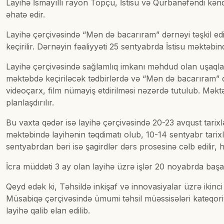
Layihə İsmayıllı rayon Topçu, İstisu və Qurbanəfəndi kənd
əhatə edir.
Layihə çərçivəsində “Mən də bacarıram” dərnəyi təşkil edili
keçirilir. Dərnəyin fəaliyyəti 25 sentyabrda İstisu məktə
Layihə çərçivəsində sağlamlıq imkanı məhdud olan uşaql
məktəbdə keçiriləcək tədbirlərdə və “Mən də bacarıram” də
videoçarx, film nümayiş etdirilməsi nəzərdə tutulub. Məktə
planlaşdırılır.
Bu vaxta qədər isə layihə çərçivəsində 20-23 avqust tarix
məktəbində layihənin təqdimatı olub, 10-14 sentyabr tarixlə
sentyabrdan bəri isə şagirdlər dərs prosesinə cəlb edilir, h
İcra müddəti 3 ay olan layihə üzrə işlər 20 noyabrda başa
Qeyd edək ki, Təhsildə inkişaf və innovasiyalar üzrə ikinc
Müsabiqə çərçivəsində ümumi təhsil müəssisələri kateqoriy
layihə qalib elan edilib.