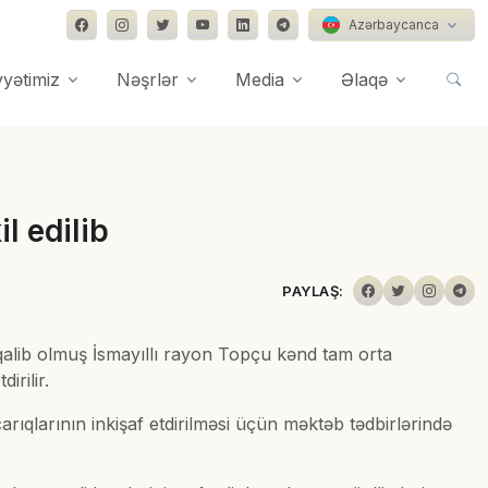
Azərbaycanca
yyətimiz
Nəşrlər
Media
Əlaqə
l edilib
PAYLAŞ:
ə qalib olmuş İsmayıllı rayon Topçu kənd tam orta
irilir.
rıqlarının inkişaf etdirilməsi üçün məktəb tədbirlərində