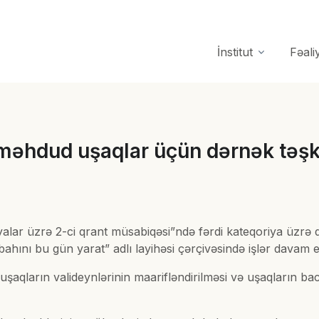
İnstitut
Fəali
 məhdud uşaqlar üçün dərnək təşki
asiyalar üzrə 2-ci qrant müsabiqəsi”ndə fərdi kateqoriya üzr
hını bu gün yarat” adlı layihəsi çərçivəsində işlər davam etd
qların valideynlərinin maarifləndirilməsi və uşaqların baca