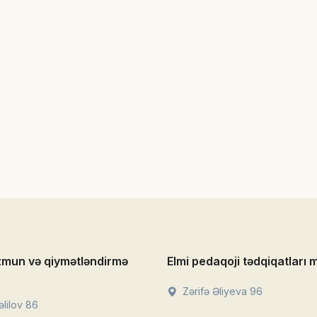
zmun və qiymətləndirmə
Elmi pedaqoji tədqiqatları 
Zərifə Əliyeva 96
lilov 86