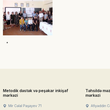
Metodik dəstək və peşəkar inkişaf
Təhsildə mə
mərkəzi
mərkəzi
Mir Cəlal Paşayev 71
Afiyəddin Cə