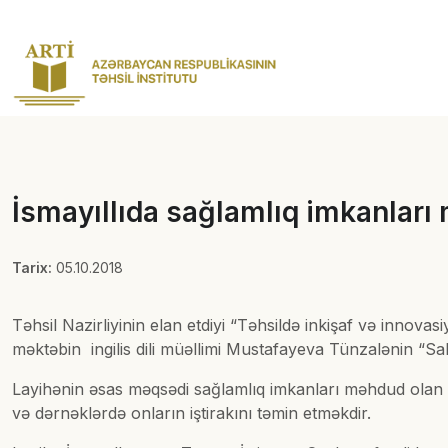
İsmayıllıda sağlamlıq imkanları
Tarix:
05.10.2018
Təhsil Nazirliyinin elan etdiyi “Təhsildə inkişaf və innov
məktəbin ingilis dili müəllimi Mustafayeva Tünzalənin “Saba
Layihənin əsas məqsədi sağlamlıq imkanları məhdud olan uşa
və dərnəklərdə onların iştirakını təmin etməkdir.