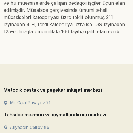
və bu müəssisələrdə çalışan pedaqoji işçilər üçün elan
edilmişdir. Müsabiqə çərçivəsində ümumi təhsil
müəssisələri kateqoriyası üzrə təklif olunmuş 211
layihədən 41-i, fərdi kateqoriya üzrə isə 639 layihədən
125-i olmaqla ümumilikdə 166 layihə qalib elan edilib.
Metodik dəstək və peşəkar inkişaf mərkəzi
Mir Cəlal Paşayev 71
Təhsildə məzmun və qiymətləndirmə mərkəzi
Afiyəddin Cəlilov 86