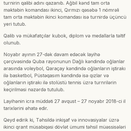
turnirin qalibi adını qazanıb. Ağbil kənd tam orta
məktəbin komandası ikinci, Qırmızı qəsəbə 1 nömrəli
tam orta məktəbin ikinci komandası isə turnirdə üçüncü
yeri tutub.
Qalib və mükafatçılar kubok, diplom və medallarla təltif
olunub.
Noyabr ayının 27-dək davam edəcək layihə
çərçivəsində Quba rayonunun Dağlı kəndində oğlanlar
arasında voleybol, Qaraçay kəndində oğlanların iştirakı
ilə basketbol, Püstəqasım kəndində isə qızlar və
oğlanların iştirakı ilə stolüstü tennis üzrə turnrilərin
keçirilməsi nəzərdə tutulub.
Layihənin icra müddəti 27 avqust – 27 noyabr 2018-ci il
tarixlərini əhatə edir.
Qeyd edirik ki, Təhsildə inkişaf və innovasiyalar üzrə
ikinci qrant müsabiqəsi dövlət ümumi təhsil müəssisələri