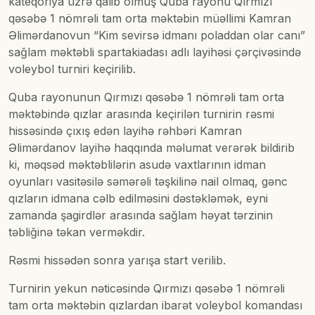
kateqoriya üzrə qalib olmuş Quba rayonu Qırmızı
qəsəbə 1 nömrəli tam orta məktəbin müəllimi Kamran
Əlimərdanovun “Kim sevirsə idmanı poladdan olar canı”
sağlam məktəbli spartakiadası adlı layihəsi çərçivəsində
voleybol turniri keçirilib.
Quba rayonunun Qırmızı qəsəbə 1 nömrəli tam orta
məktəbində qızlar arasında keçirilən turnirin rəsmi
hissəsində çıxış edən layihə rəhbəri Kamran
Əlimərdanov layihə haqqında məlumat verərək bildirib
ki, məqsəd məktəblilərin asudə vaxtlarının idman
oyunları vasitəsilə səmərəli təşkilinə nail olmaq, gənc
qızların idmana cəlb edilməsini dəstəkləmək, eyni
zamanda şagirdlər arasında sağlam həyat tərzinin
təbliğinə təkan verməkdir.
Rəsmi hissədən sonra yarışa start verilib.
Turnirin yekun nəticəsində Qırmızı qəsəbə 1 nömrəli
tam orta məktəbin qızlardan ibarət voleybol komandası