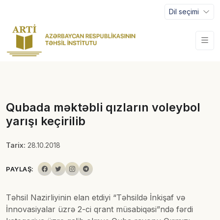
Dil seçimi
Qubada məktəbli qızların voleybol
yarışı keçirilib
Tarix:
28.10.2018
PAYLAŞ:
Təhsil Nazirliyinin elan etdiyi “Təhsildə İnkişaf və
İnnovasiyalar üzrə 2-ci qrant müsabiqəsi”ndə fərdi