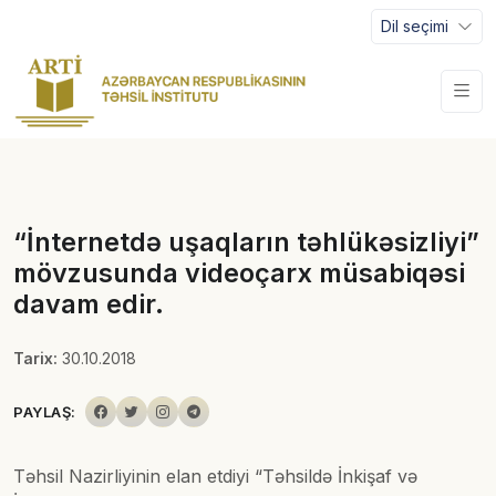
Dil seçimi
“İnternetdə uşaqların təhlükəsizliyi”
mövzusunda videoçarx müsabiqəsi
davam edir.
Tarix:
30.10.2018
PAYLAŞ:
Təhsil Nazirliyinin elan etdiyi “Təhsildə İnkişaf və