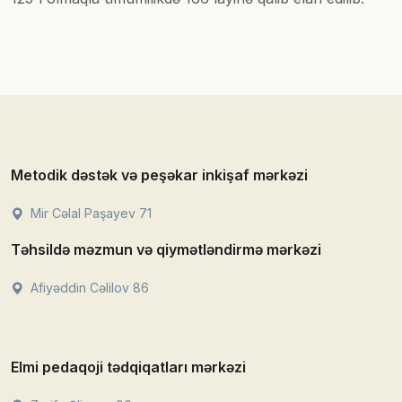
Metodik dəstək və peşəkar inkişaf mərkəzi
Mir Cəlal Paşayev 71
Təhsildə məzmun və qiymətləndirmə mərkəzi
Afiyəddin Cəlilov 86
Elmi pedaqoji tədqiqatları mərkəzi