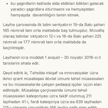
bu şagirdlərin tədrisdə əldə etdikləri bilikləri gələcək
yaradıcı şagirdlərə ötürməsini və həmyaşıtdan
həmyaşıda davamlılığını təmin etmək.
Layihə çərivəsində ilk təlim sentyabrın 19-da Bakı şəhəri
165 nömrəli tam orta məktəbdə baş tutmuşdur. Müvafiq
olaraq təlimlər oktyabrın 12-i və 18-də Bakı şəhəri 225
nömrəli və 177 nömrəli tam orta məktəbdə də
keçirilmişdir.
Layihənin icra müddəti 1 avqust – 30 noyabr 2018-ci il
tarixlərini əhatə edir.
Qeyd edirik ki, Təhsildə inkişaf və innovasiyalar üzrə
ikinci qrant müsabiqəsi dövlət ümumi təhsil müəssisələri
və bu müəssisələrdə çalışan pedaqoji işçilər üçün elan
edilmişdir. Müsabiqə çərçivəsində ümumi təhsil
müəssisələri kateqoriyası üzrə təklif olunmuş 211
layihədən 41-i, fərdi kateqoriya üzrə isə 639 layihədən
125-i olmaqla ümumilikdə 166 layihə qalib elan edilib.