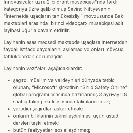
İnnovasiyalar üzrə 2-ci qrant müsabiqəsi”ndə fərdi
kateqoriya üzrə qalib olmuş Sevinc Niftiyevanın
“İnternetdə uşaqların təhlükəsizliyi” mövzusunda Bakı
məktəbləri arasında birinci videoçarx müsabiqəsi adlı
layihəsi uğurla davam etdirilir.
Layihənin əsas məqsədi məktəbdə uşaqlara internetdən
faydalı istifadə qaydalarını aşılamaq və onları mövcud
təhlükələrdən qorumaqdır.
Layihənin vəzifələri aşağıdakılardır:
şagird, müəllim və valideynləri dünyada tətbiq
olunan, “Microsoft” şirkətinin “Shild Safety Online”
qlobal proqramı əsasında hazırlanmış 3 ayrı-ayrı 8
saatlıq təlim paketi əsasında təlimləndirmək;
yaradıcı şagirdləri aşkar etmək;
onların biliklərinin təkmilləşdirilməsi üçün ustad
dərsləri təşkil etmək;
bütün fəaliyyətləri sosiallaşdırmaq;