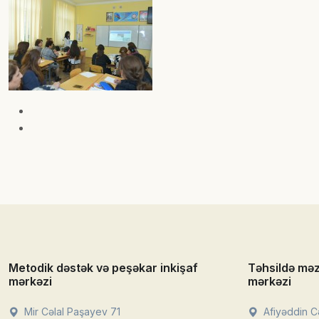
Metodik dəstək və peşəkar inkişaf
Təhsildə mə
mərkəzi
mərkəzi
Mir Cəlal Paşayev 71
Afiyəddin Cə