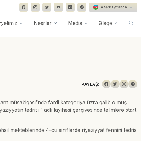
Azərbaycanca
yyətimiz
Nəşrlər
Media
Əlaqə
PAYLAŞ:
qrant müsabiqəsi”ndə fərdi kateqoriya üzrə qalib olmuş
yyatın tədrisi ” adlı layihəsi çərçivəsində təlimlərə start
l məktəblərində 4-cü siniflərdə riyaziyyat fənnini tədris