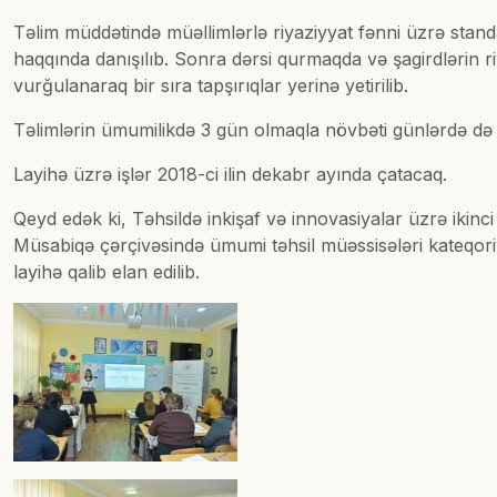
Təlim müddətində müəllimlərlə riyaziyyat fənni üzrə standa
haqqında danışılıb. Sonra dərsi qurmaqda və şagirdlərin 
vurğulanaraq bir sıra tapşırıqlar yerinə yetirilib.
Təlimlərin ümumilikdə 3 gün olmaqla növbəti günlərdə də
Layihə üzrə işlər 2018-ci ilin dekabr ayında çatacaq.
Qeyd edək ki, Təhsildə inkişaf və innovasiyalar üzrə ikinc
Müsabiqə çərçivəsində ümumi təhsil müəssisələri kateqoriy
layihə qalib elan edilib.