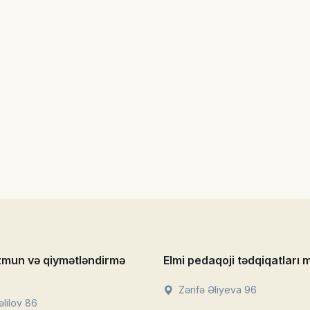
zmun və qiymətləndirmə
Elmi pedaqoji tədqiqatları 
Zərifə Əliyeva 96
lilov 86