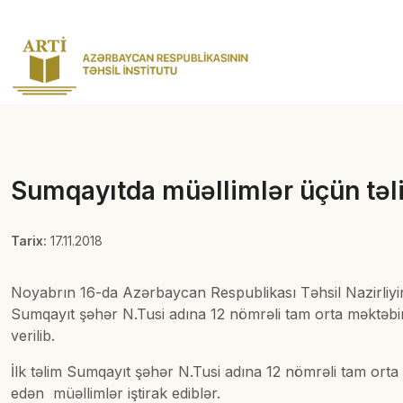
Sumqayıtda müəllimlər üçün təlim
Tarix:
17.11.2018
Noyabrın 16-da Azərbaycan Respublikası Təhsil Nazirliyini
Sumqayıt şəhər N.Tusi adına 12 nömrəli tam orta məktəbin i
verilib.
İlk təlim Sumqayıt şəhər N.Tusi adına 12 nömrəli tam ort
edən müəllimlər iştirak ediblər.