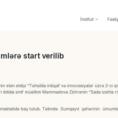
İnstitut
Fəali
lərə start verilib
n elan etdiyi “Təhsildə inkişaf və innovasiyalar üzrə 2-ci 
btidai sinif müəllimi Məmmədova Zöhrənin “Sadə izahla riyazi
a məktəbdə baş tutub. Təlimdə Sumqayıt şəhərinin ümumtəhsi