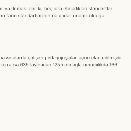
r və demək olar ki, heç icra etmədikləri standartlar
lan fənn standartlarının nə qədər önəmli olduğu
ssisələrdə çalışan pedaqoji işçilər üçün elan edilmişdir.
a üzrə isə 639 layihədən 125-i olmaqla ümumilikdə 166