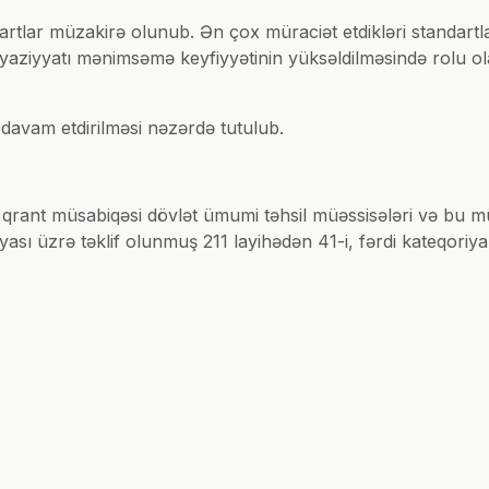
rtlar müzakirə olunub. Ən çox müraciət etdikləri standartla
riyaziyyatı mənimsəmə keyfiyyətinin yüksəldilməsində rolu o
 davam etdirilməsi nəzərdə tutulub.
i qrant müsabiqəsi dövlət ümumi təhsil müəssisələri və bu müə
ası üzrə təklif olunmuş 211 layihədən 41-i, fərdi kateqoriy