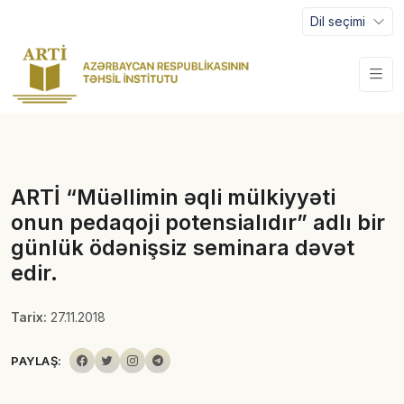
Dil seçimi
ARTİ “Müəllimin əqli mülkiyyəti
onun pedaqoji potensialıdır” adlı bir
günlük ödənişsiz seminara dəvət
edir.
Tarix:
27.11.2018
PAYLAŞ: