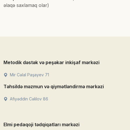
əlaqə saxlamaq olar)
Metodik dəstək və peşəkar inkişaf mərkəzi
Mir Cəlal Paşayev 71
Təhsildə məzmun və qiymətləndirmə mərkəzi
Afiyəddin Cəlilov 86
Elmi pedaqoji tədqiqatları mərkəzi