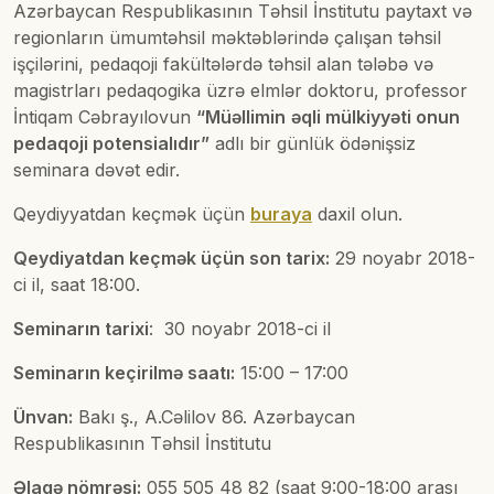
Azərbaycan Respublikasının Təhsil İnstitutu paytaxt və
regionların ümumtəhsil məktəblərində çalışan təhsil
işçilərini, pedaqoji fakültələrdə təhsil alan tələbə və
magistrları pedaqogika üzrə elmlər doktoru, professor
İntiqam Cəbrayılovun
“
Müəllim
in
əqli mülkiyyəti onun
pedaqoji potensialıdır
”
adlı bir günlük ödənişsiz
seminara dəvət edir.
Qeydiyyatdan keçmək üçün
buraya
daxil olun.
Qeydiyatdan keçmək üçün son tarix:
29 noyabr 2018-
ci il, saat 18:00.
Seminarın tarixi
: 30 noyabr 2018-ci il
Seminarın keçirilmə saatı:
15:00 – 17:00
Ünvan:
Bakı ş., A.Cəlilov 86. Azərbaycan
Respublikasının Təhsil İnstitutu
Əlaqə nömrəsi:
055 505 48 82 (saat 9:00-18:00 arası