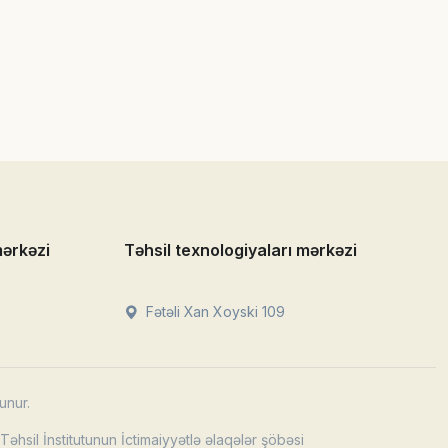
mərkəzi
Təhsil texnologiyaları mərkəzi
Fətəli Xan Xoyski 109
unur.
əhsil İnstitutunun İctimaiyyətlə əlaqələr şöbəsi