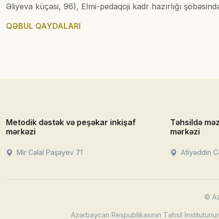
Əliyeva küçəsi, 96), Elmi-pedaqoji kadr hazırlığı şöbəsind
QƏBUL QAYDALARI
Metodik dəstək və peşəkar inkişaf
Təhsildə mə
mərkəzi
mərkəzi
Mir Cəlal Paşayev 71
Afiyəddin Cə
© Az
Azərbaycan Respublikasının Təhsil İnstitutunun 