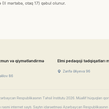
ə (II mərtəbə, otaq 17) qəbul olunur.
zmun və qiymətləndirmə
Elmi pedaqoji tədqiqatları 
Zərifə Əliyeva 96
lilov 86
ərbaycan Respublikasının Təhsil İnstitutu 2026. Müəllif hüquqları qor
rəsmi internet saytı. Saytın idarəetməsi Azərbaycan Respublikasının T