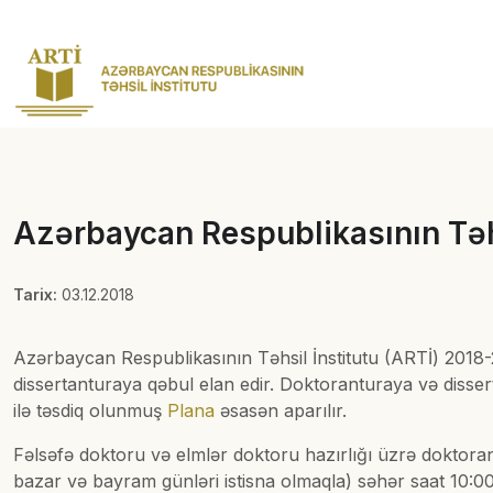
Azərbaycan Respublikasının Təhs
Tarix:
03.12.2018
Azərbaycan Respublikasının Təhsil İnstitutu (ARTİ) 2018-
dissertanturaya qəbul elan edir. Doktoranturaya və disse
ilə təsdiq olunmuş
Plana
əsasən aparılır.
Fəlsəfə doktoru və elmlər doktoru hazırlığı üzrə doktoran
bazar və bayram günləri istisna olmaqla) səhər saat 10:0