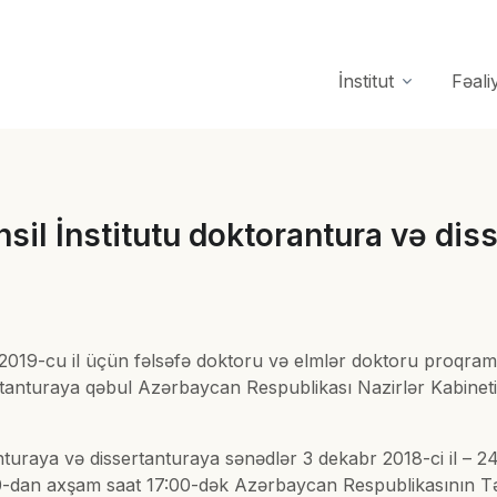
İnstitut
Fəali
il İnstitutu doktorantura və diss
2019-cu il üçün fəlsəfə doktoru və elmlər doktoru proqraml
rtanturaya qəbul Azərbaycan Respublikası Nazirlər Kabinetin
turaya və dissertanturaya sənədlər 3 dekabr 2018-ci il – 24 
0-dan axşam saat 17:00-dək Azərbaycan Respublikasının Təh