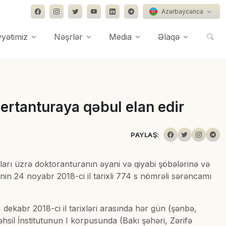
Azərbaycanca
yyətimiz
Nəşrlər
Media
Əlaqə
ertanturaya qəbul elan edir
PAYLAŞ:
arı üzrə doktoranturanın əyani və qiyabi şöbələrinə və
in 24 noyabr 2018-ci il tarixli 774 s nömrəli sərəncamı
dekabr 2018-ci il tarixləri arasında hər gün (şənbə,
sil İnstitutunun I korpusunda (Bakı şəhəri, Zərifə