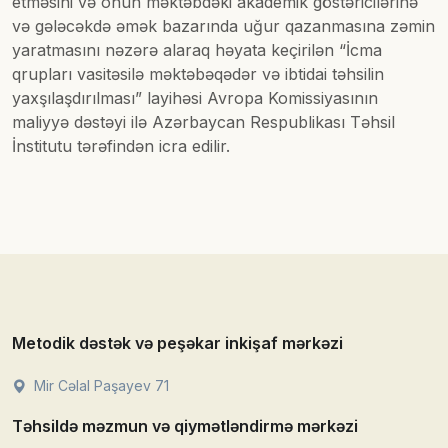
etməsini və onun məktəbdəki akademik göstəricilərinə
və gələcəkdə əmək bazarında uğur qazanmasına zəmin
yaratmasını nəzərə alaraq həyata keçirilən “İcma
qrupları vasitəsilə məktəbəqədər və ibtidai təhsilin
yaxşılaşdırılması” layihəsi Avropa Komissiyasının
maliyyə dəstəyi ilə Azərbaycan Respublikası Təhsil
İnstitutu tərəfindən icra edilir.
Metodik dəstək və peşəkar inkişaf mərkəzi
Mir Cəlal Paşayev 71
Təhsildə məzmun və qiymətləndirmə mərkəzi