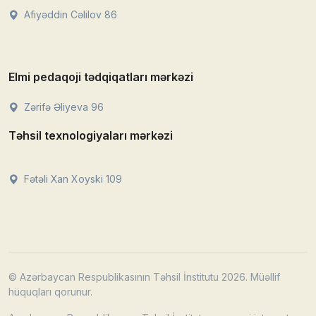
Afiyəddin Cəlilov 86
Elmi pedaqoji tədqiqatları mərkəzi
Zərifə Əliyeva 96
Təhsil texnologiyaları mərkəzi
Fətəli Xan Xoyski 109
© Azərbaycan Respublikasının Təhsil İnstitutu 2026. Müəllif
hüquqları qorunur.