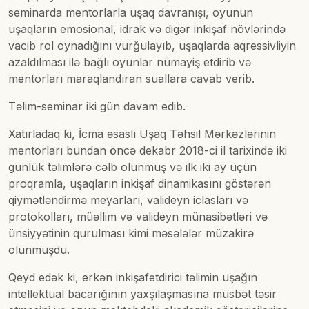
seminarda mentorlarla uşaq davranışı, oyunun
uşaqların emosional, idrak və digər inkişaf növlərində
vacib rol oynadığını vurğulayıb, uşaqlarda aqressivliyin
azaldılması ilə bağlı oyunlar nümayiş etdirib və
mentorları maraqlandıran suallara cavab verib.
Təlim-seminar iki gün davam edib.
Xatırladaq ki, İcma əsaslı Uşaq Təhsil Mərkəzlərinin
mentorları bundan öncə dekabr 2018-ci il tarixində iki
günlük təlimlərə cəlb olunmuş və ilk iki ay üçün
proqramla, uşaqların inkişaf dinamikasını göstərən
qiymətləndirmə meyarları, valideyn iclasları və
protokolları, müəllim və valideyn münasibətləri və
ünsiyyətinin qurulması kimi məsələlər müzakirə
olunmuşdu.
Qeyd edək ki, erkən inkişafetdirici təlimin uşağın
intellektual bacarığının yaxşılaşmasına müsbət təsir