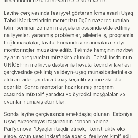
ikinci modul üzrə təlim-seminara start verilib.
Layihə çərçivəsində fəaliyyət göstərən İcma əsaslı Uşaq
Təhsil Mərkəzlərinin mentorları üçün nəzərdə tutulan
təlim-seminar zamanı məşğələ prosesində əldə edilmiş
nailiyyətlər, yaranmış problemlər, ailələrlə iş, proqramla
bağlı məsələlər, layihə komandasının icmalara etdiyi
monitorinqlər müzakirə edilib. Təlimdə həmçinin növbəti
ayların proqramları müzakirə olunub, Təhsil İnstitunun
UNİCEF-in malkiyyə dəstəyi ilə həyata keçirdiyi layihəsi
çərçivəsində çəkilmiş valideyn-uşaq münasibətlərini əks
etdirən videoçarxlara baxış keçirilib və müzakirələr
aparılıb. Sonra mentorlar hazırlanmış proqram
əsasında müxtəlif yaradıcı və öyrədici məşğələlər və
oyunlar nümayiş etdiriblər.
Sonda layihə çərçivəsində əməkdaşlıq olunan Estoniya
Uşaq Akademiyası təşkilatının rəhbəri Yelena
Parfyonova “Uşaqları təqdir etmək, konstruktiv əks
əlaqə, oyun uşaq inkişafında aparıcı fəaliyyət kimi” adlı