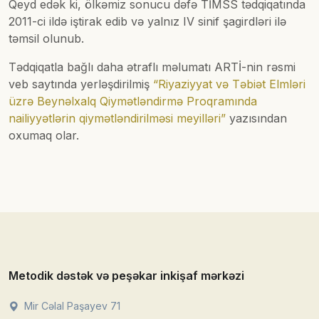
Qeyd edək ki, ölkəmiz sonucu dəfə TİMSS tədqiqatında
2011-ci ildə iştirak edib və yalnız IV sinif şagirdləri ilə
təmsil olunub.
Tədqiqatla bağlı daha ətraflı məlumatı ARTİ-nin rəsmi
veb saytında yerləşdirilmiş
“Riyaziyyat və Təbiət Elmləri
üzrə Beynəlxalq Qiymətləndirmə Proqramında
nailiyyətlərin qiymətləndirilməsi meyilləri”
yazısından
oxumaq olar.
Metodik dəstək və peşəkar inkişaf mərkəzi
Mir Cəlal Paşayev 71