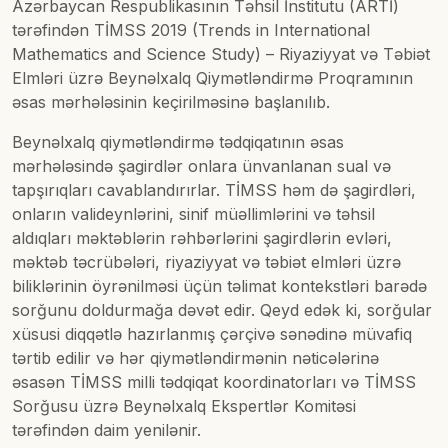
Azərbaycan Respublikasının Təhsil İnstitutu (ARTİ)
tərəfindən TİMSS 2019 (Trends in International
Mathematics and Science Study) – Riyaziyyat və Təbiət
Elmləri üzrə Beynəlxalq Qiymətləndirmə Proqramının
əsas mərhələsinin keçirilməsinə başlanılıb.
Beynəlxalq qiymətləndirmə tədqiqatının əsas
mərhələsində şagirdlər onlara ünvanlanan sual və
tapşırıqları cavablandırırlar. TİMSS həm də şagirdləri,
onların valideynlərini, sinif müəllimlərini və təhsil
aldıqları məktəblərin rəhbərlərini şagirdlərin evləri,
məktəb təcrübələri, riyaziyyat və təbiət elmləri üzrə
biliklərinin öyrənilməsi üçün təlimat kontekstləri barədə
sorğunu doldurmağa dəvət edir. Qeyd edək ki, sorğular
xüsusi diqqətlə hazırlanmış çərçivə sənədinə müvafiq
tərtib edilir və hər qiymətləndirmənin nəticələrinə
əsasən TİMSS milli tədqiqat koordinatorları və TİMSS
Sorğusu üzrə Beynəlxalq Ekspertlər Komitəsi
tərəfindən daim yenilənir.