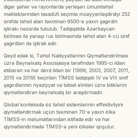
digər şəhər və rayonlarda yerləşən ümumtəhsil
məktəblərindən təsadüfi seçimlə müəyyənləşdirdiyi 252
sinifdə təhsil alan təxminən 6500-ə yaxın şagirdin
iştirakı nəzərdə tutulub. Tədqiqatda Azərbaycan
bölməsi ilə yanaşı rus bölməsində təhsil alan 4-cü sinif
şagirdləri də iştirak edir.
Qeyd edək ki, Təhsil Nailiyyətlərinin Qiymətləndirilməsi
üzrə Beynəlxalq Assosiasiya tərəfindən 1995-ci ildən
etibarən və hər dörd ildən bir (1999, 2003, 2007, 2011,
2015 və 2019) keçirilən TİMSS tədqiqatı IV və VIII sinif
şagirdlərinin riyaziyyat və təbiət elmləri üzrə biliklərini
qiymətləndirən beynəlxalq bir araşdırmadır.
Qlobal konteksdə öz təhsil sistemlərinin effektivliyini
qiymətləndirmək üçün təxminən 70-ə yaxın ölkə
TİMSS-in məlumatlarından istifadə edir və hər
qiymətləndirmədə TİMSS-ə yeni ölkələr qoşulur.