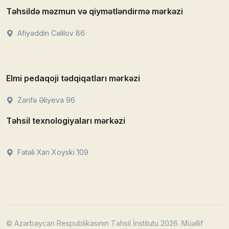
Təhsildə məzmun və qiymətləndirmə mərkəzi
Afiyəddin Cəlilov 86
Elmi pedaqoji tədqiqatları mərkəzi
Zərifə Əliyeva 96
Təhsil texnologiyaları mərkəzi
Fətəli Xan Xoyski 109
© Azərbaycan Respublikasının Təhsil İnstitutu 2026. Müəllif