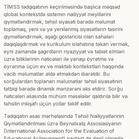
TİMSS tədqiqatının keçirilməsində başlıca məqsəd
qlobal kontekstdə sistemin nailiyyət meyillərini
qiymətləndirmək, təhsil siyasəti barədə məlumat
toplamaq, yeni və ya yenilənmiş siyasətlərin təsirini
qiymətləndirmək, aşağı göstəricisi olan sahələri
dəqiqləşdirmək və kurikulum islahatına təkan vermək,
eyni zamanda şagirdlərin riyaziyyat və təbiət elmləri
üzrə biliklərinin nəticələri ilə yanaşı öyrətmə və
öyrənmə üçün ev və məktəb kontekstləri haqqında
vacib məlumatlar əldə etməkdən ibarətdir. Bu
sorğulardan toplanan məlumatlar təhsil siyasətinin
tətbiqi barədə dinamik mənzərəni əks etdirir. Sorğu
nəticələri əsasında mühüm məsələlər qaldırıla bilir və
təhsilin inkişafı üçün yollar təklif edilir.
Tədqiqatın əsas mərhələsində Təhsil Nailiyyətlərinin
Qiymətləndirilməsi üzrə Beynəlxalq Assosiasiyanın
(International Association for the Evaluation of
Educational Achievement) paytaxt da daxil olmaqla