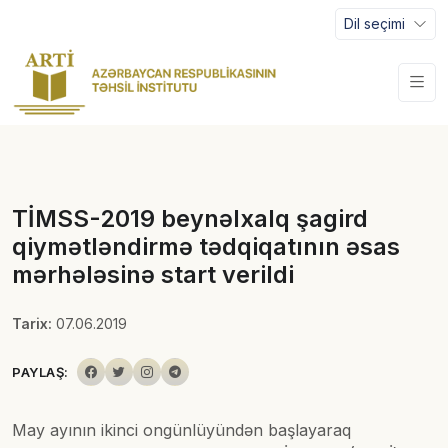
Dil seçimi
TİMSS-2019 beynəlxalq şagird
qiymətləndirmə tədqiqatının əsas
mərhələsinə start verildi
Tarix:
07.06.2019
PAYLAŞ:
May ayının ikinci ongünlüyündən başlayaraq