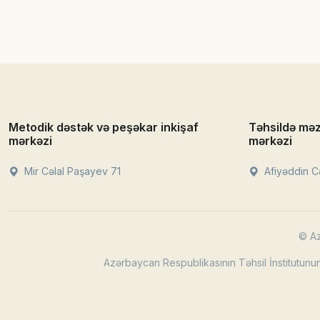
Metodik dəstək və peşəkar inkişaf
Təhsildə mə
mərkəzi
mərkəzi
Mir Cəlal Paşayev 71
Afiyəddin Cə
© Az
Azərbaycan Respublikasının Təhsil İnstitutunun 