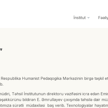
İnstitut
Fəali
”
ə Respublika Humanist Pedaqogika Mərkəzinin birgə təşkil
b.
 müdiri, Təhsil İnstitutunun direktoru vəzifəsini icra edən Em
təşəkkürünu bildirən E. Əmrullayev çıxışında təhsilə dair 
atımıza sürətli müdaxiləsi baş verib. Texnologiyalar həyatım