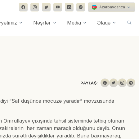
Azərbaycanca
yyətimiz
Nəşrlər
Media
Əlaqə
PAYLAŞ:
 etdiyi “Saf düşüncə möcüzə yaradır” mövzusunda
in Əmrullayev çıxışında təhsil sistemində tətbiq olunan
müzakirələrin hər zaman maraqlı olduğunu deyib. Onun
ızda sürətli dəyişikliklər yaradıb. Buna baxmayaraq,