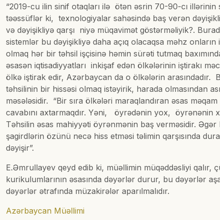
“2019-cu ilin sinif otaqları ilə ötən əsrin 70-90-cı illəri
təəssüflər ki, texnologiyalar sahəsində baş verən dəyişiklik
və dəyişikliyə qarşı niyə müqavimət göstərməliyik?. Burada 
sistemlər bu dəyişikliyə daha açıq olacaqsa məhz onların 
olmaq hər bir təhsil işçisinə həmin sürəti tutmaq baxımın
əsasən iqtisadiyyatları inkişaf edən ölkələrinin iştirakı m
ölkə iştirak edir, Azərbaycan da o ölkələrin arasındadır. 
təhsilinin bir hissəsi olmaq istəyirik, harada olmasından
məsələsidir. “Bir sıra ölkələri maraqlandıran əsas məqam 
cavabını axtarmaqdır. Yəni, öyrədənin yox, öyrənənin x
Təhsilin əsas mahiyyəti öyrənmənin baş verməsidir. Əgər 
şagirdlərin özünü necə hiss etməsi təlimin qarşısında dura
dəyişir”.
E.Əmrullayev qeyd edib ki, müəllimin müqəddəsliyi qalır, ç
kurikulumlarının əsasında dəyərlər durur, bu dəyərlər aşa
dəyərlər ətrafında müzakirələr aparılmalıdır.
Azərbaycan Müəllimi