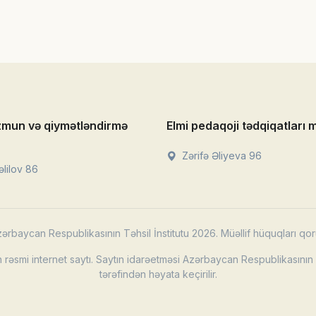
zmun və qiymətləndirmə
Elmi pedaqoji tədqiqatları 
Zərifə Əliyeva 96
lilov 86
ərbaycan Respublikasının Təhsil İnstitutu 2026. Müəllif hüquqları qor
rəsmi internet saytı. Saytın idarəetməsi Azərbaycan Respublikasının T
tərəfindən həyata keçirilir.