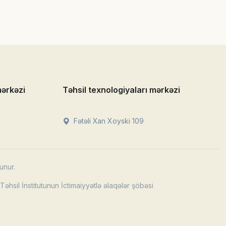
mərkəzi
Təhsil texnologiyaları mərkəzi
Fətəli Xan Xoyski 109
unur.
əhsil İnstitutunun İctimaiyyətlə əlaqələr şöbəsi