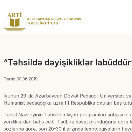
“Təhsildə dəyişikliklər labüddür
Tarix:
30.06.2019
İyunun 29-da Azərbaycan Dövlət Pedaqoji Universiteti v
Humanist pedaqogika üzrə III Respublika oxuları baş tutu
Təhsil Nazirliyinin Təhsilin inkişafı proqramları şöbəsinin
yeniliklərdən bəhs edib. Tədbirə dəvət olunduğuna görə 
sözlərinə görə, son 20-30 il ərzində texnologiyaların həy