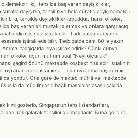
r o deməkdir ki, təhsildə baş verən dəyişikliklər,
 sürətlə dəyişirsə, təhsil niyə belə sürətlə dəyişməməlidir
ib ki, təhsildə dəyişikliklər labüddür, hansı ölkələr,
sildə baş verənləri müzakirə etmək və onlara qarşı açıq
ymətləndirməsində iştirak edir. Tədqiqatda dünyanın
 əsasında iştirak edə bilir. Tədqiqatda cəmi 80-ə yaxın
ik. Amma tədqiqatda niyə iştirak edirik? Çünki dünya
 olunan ölkələr üçün mühüm sual “Nəyi ölçürük”
, hansı şagird özünü məktəbdə xoşbəxt hiss edir sualının
ər öyrənən bunu istəmirsə, onda öyrənmə baş vermir.
hsil də yoxdur. Ona görə də məktəb mühiti və məktəbdə
üsusilə də müəllimlərlə bağlı məsələlər əsaslı şəkildə
k kimi göstərib. Sinqapurun təhsil standartları,
ərdən irəli gələrək təhsilini qurmaqdadır. Buna görə də