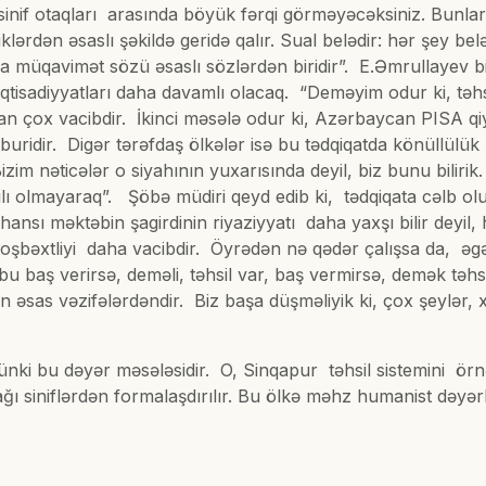
nin sinif otaqları arasında böyük fərqi görməyəcəksiniz. Bunla
lərdən əsaslı şəkildə geridə qalır. Sual belədir: hər şey belə
müqavimət sözü əsaslı sözlərdən biridir”. E.Əmrullayev bildir
iqtisadiyyatları daha davamlı olacaq. “Deməyim odur ki, təh
dan çox vacibdir. İkinci məsələ odur ki, Azərbaycan PISA qi
əcburidir. Digər tərəfdaş ölkələr isə bu tədqiqatda könüllülük
Bizim nəticələr o siyahının yuxarısında deyil, biz bunu bilir
 asılı olmayaraq”. Şöbə müdiri qeyd edib ki, tədqiqata cəlb
hansı məktəbin şagirdinin riyaziyyatı daha yaxşı bilir deyil
oşbəxtliyi daha vacibdir. Öyrədən nə qədər çalışsa da, əg
bu baş verirsə, deməli, təhsil var, baş vermirsə, demək tə
n əsas vəzifələrdəndir. Biz başa düşməliyik ki, çox şeylər, x
ünki bu dəyər məsələsidir. O, Sinqapur təhsil sistemini örnə
ğı siniflərdən formalaşdırılır. Bu ölkə məhz humanist dəyərl