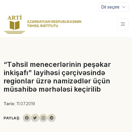
Dil seçimi
“Təhsil menecerlərinin peşəkar
inkişafı” layihəsi çərçivəsində
regionlar üzrə namizədlər üçün
müsahibə mərhələsi keçirilib
Tarix:
11.07.2019
PAYLAŞ: