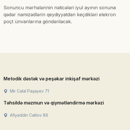
Sonuncu mərhələnnin nəticələri iyul ayının sonuna
qədər namizədlərin qeydiyyatdan keçdikləri elekron
poçt ünvanlarına göndəriləcək.
Metodik dəstək və peşəkar inkişaf mərkəzi
Mir Cəlal Paşayev 71
Təhsildə məzmun və qiymətləndirmə mərkəzi
Afiyəddin Cəlilov 86