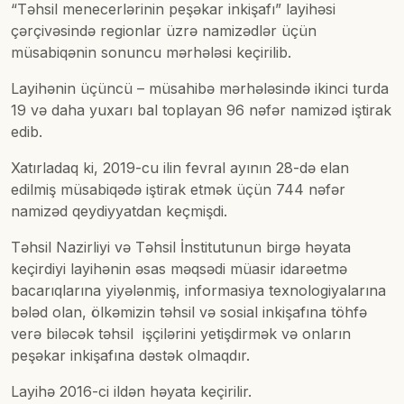
“Təhsil menecerlərinin peşəkar inkişafı” layihəsi
çərçivəsində regionlar üzrə namizədlər üçün
müsabiqənin sonuncu mərhələsi keçirilib.
Layihənin üçüncü – müsahibə mərhələsində ikinci turda
19 və daha yuxarı bal toplayan 96 nəfər namizəd iştirak
edib.
Xatırladaq ki, 2019-cu ilin fevral ayının 28-də elan
edilmiş müsabiqədə iştirak etmək üçün 744 nəfər
namizəd qeydiyyatdan keçmişdi.
Təhsil Nazirliyi və Təhsil İnstitutunun birgə həyata
keçirdiyi layihənin əsas məqsədi müasir idarəetmə
bacarıqlarına yiyələnmiş, informasiya texnologiyalarına
bələd olan, ölkəmizin təhsil və sosial inkişafına töhfə
verə biləcək təhsil işçilərini yetişdirmək və onların
peşəkar inkişafına dəstək olmaqdır.
Layihə 2016-ci ildən həyata keçirilir.