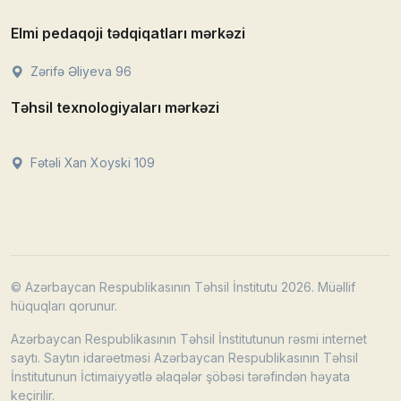
Elmi pedaqoji tədqiqatları mərkəzi
Zərifə Əliyeva 96
Təhsil texnologiyaları mərkəzi
Fətəli Xan Xoyski 109
© Azərbaycan Respublikasının Təhsil İnstitutu 2026. Müəllif
hüquqları qorunur.
Azərbaycan Respublikasının Təhsil İnstitutunun rəsmi internet
saytı. Saytın idarəetməsi Azərbaycan Respublikasının Təhsil
İnstitutunun İctimaiyyətlə əlaqələr şöbəsi tərəfindən həyata
keçirilir.