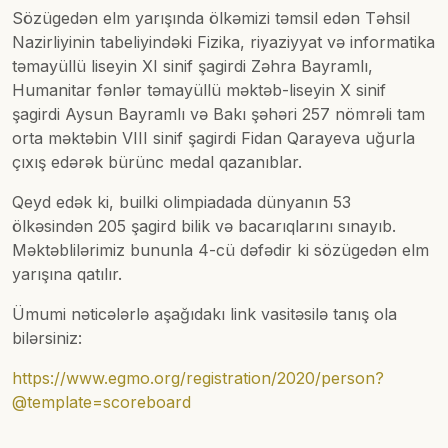
Sözügedən elm yarışında ölkəmizi təmsil edən Təhsil
Nazirliyinin tabeliyindəki Fizika, riyaziyyat və informatika
təmayüllü liseyin XI sinif şagirdi Zəhra Bayramlı,
Humanitar fənlər təmayüllü məktəb-liseyin X sinif
şagirdi Aysun Bayramlı və Bakı şəhəri 257 nömrəli tam
orta məktəbin VIII sinif şagirdi Fidan Qarayeva uğurla
çıxış edərək bürünc medal qazanıblar.
Qeyd edək ki, builki olimpiadada dünyanın 53
ölkəsindən 205 şagird bilik və bacarıqlarını sınayıb.
Məktəblilərimiz bununla 4-cü dəfədir ki sözügedən elm
yarışına qatılır.
Ümumi nəticələrlə aşağıdakı link vasitəsilə tanış ola
bilərsiniz:
https://www.egmo.org/registration/2020/person?
@template=scoreboard