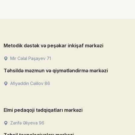
Metodik dəstək və peşəkar inkişaf mərkəzi
Mir Cəlal Paşayev 71
Təhsildə məzmun və qiymətləndirmə mərkəzi
Afiyəddin Cəlilov 86
Elmi pedaqoji tədqiqatları mərkəzi
Zərifə Əliyeva 96