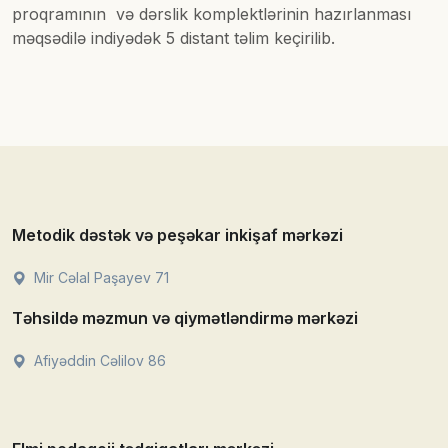
proqramının və dərslik komplektlərinin hazırlanması
məqsədilə indiyədək 5 distant təlim keçirilib.
Metodik dəstək və peşəkar inkişaf mərkəzi
Mir Cəlal Paşayev 71
Təhsildə məzmun və qiymətləndirmə mərkəzi
Afiyəddin Cəlilov 86