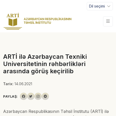
Dil seçimi
ARTİ ilə Azərbaycan Texniki
Universitetinin rəhbərlikləri
arasında görüş keçirilib
Tarix:
14.06.2021
PAYLAŞ:
Azərbaycan Respublikasının Təhsil İnstitutu (ARTİ) ilə