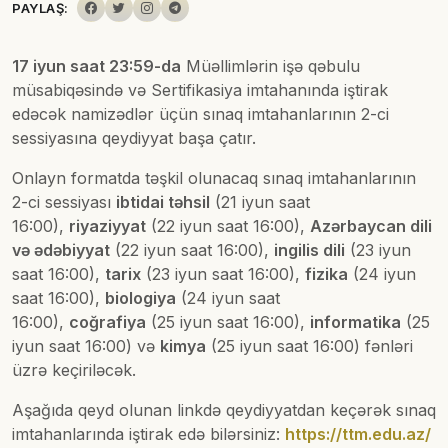
PAYLAŞ:
17 iyun saat 23:59-da
Müəllimlərin işə qəbulu
müsabiqəsində və Sertifikasiya imtahanında iştirak
edəcək namizədlər üçün sınaq imtahanlarının 2-ci
sessiyasına qeydiyyat başa çatır.
Onlayn formatda təşkil olunacaq sınaq imtahanlarının
2-ci sessiyası
ibtidai təhsil
(21 iyun saat
16:00),
riyaziyyat
(22 iyun saat 16:00),
Azərbaycan dili
və ədəbiyyat
(22 iyun saat 16:00),
ingilis dili
(23 iyun
saat 16:00),
tarix
(23 iyun saat 16:00),
fizika
(24 iyun
saat 16:00),
biologiya
(24 iyun saat
16:00),
coğrafiya
(25 iyun saat 16:00),
informatika
(25
iyun saat 16:00) və
kimya
(25 iyun saat 16:00) fənləri
üzrə keçiriləcək.
Aşağıda qeyd olunan linkdə qeydiyyatdan keçərək sınaq
imtahanlarında iştirak edə bilərsiniz:
https://ttm.edu.az/