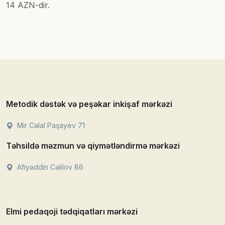
14 AZN-dir.
Metodik dəstək və peşəkar inkişaf mərkəzi
Mir Cəlal Paşayev 71
Təhsildə məzmun və qiymətləndirmə mərkəzi
Afiyəddin Cəlilov 86
Elmi pedaqoji tədqiqatları mərkəzi