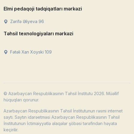
Elmi pedaqoji tədqiqatları mərkəzi
Zərifə Əliyeva 96
Təhsil texnologiyaları mərkəzi
Fətəli Xan Xoyski 109
© Azərbaycan Respublikasının Təhsil İnstitutu 2026. Müəllif
hüquqları qorunur.
Azərbaycan Respublikasının Təhsil İnstitutunun rəsmi internet
saytı. Saytın idarəetməsi Azərbaycan Respublikasının Təhsil
İnstitutunun İctimaiyyətlə əlaqələr şöbəsi tərəfindən həyata
keçirilir.