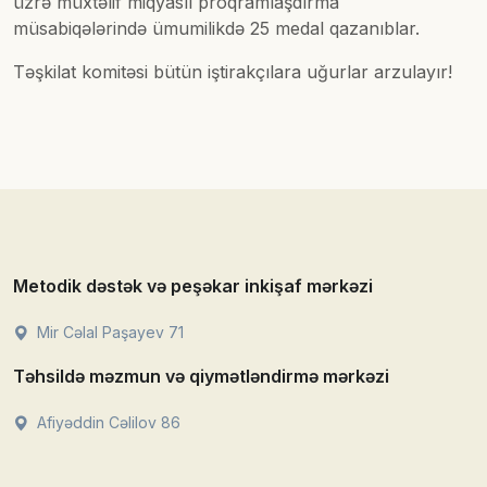
üzrə müxtəlif miqyaslı proqramlaşdırma
müsabiqələrində ümumilikdə 25 medal qazanıblar.
Təşkilat komitəsi bütün iştirakçılara uğurlar arzulayır!
Metodik dəstək və peşəkar inkişaf mərkəzi
Mir Cəlal Paşayev 71
Təhsildə məzmun və qiymətləndirmə mərkəzi
Afiyəddin Cəlilov 86