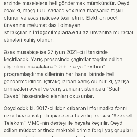
ərzində məsələlərə həll göndərmək mümkündür. Qeyd
edək ki, məşq turu sadəcə yoxlama məqsədilə təşkil
olunur və əsas nəticəyə təsir etmir. Elektron poçt
ünvanına məlumat daxil olmayan
iştirakçıların
info@olimpiada.edu.az
ünvanına müraciət
etmələri xahiş olunur.
Əsas müsabiqə isə 27 iyun 2021-ci il tarixində
keçiriləcək. Yarış prosesində şagirdlər təqdim edilən
alqoritmik məsələlərə “C++” və ya “Python”
proqramlaşdırma dillərinin hər hansı birində həll
göndərməlidirlər. İştirakçılardan xahiş olunur ki, yarışa
girməzdən əvvəl və yarış zamanı sistemdəki “Sual-
Cavab” hissəsindəki elanları oxusunlar.
Qeyd edək ki, 2017-ci ildən etibarən informatika fənni
üzrə beynəlxalq olimpiadalara hazırlıq prosesi “Azercell
Telekom” MMC-nin dəstəyi ilə həyata keçirilir. Qeyd
edilən müddət ərzində məktəblilərimiz fərqli yaş qrupları