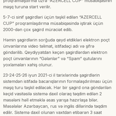
proqramlaşdırma üzrə “AZERCELL CUP” müsabiqəsinin
məşq turuna start verilir.
5-7-ci sinif şagirdləri üçün təşkil edilən “AZERCELL
CUP” proqramlaşdırma müsabiqəsində iştirak üçün
2000-dən çox şagird müraciət edib.
Həmin şagirdlərin sorğuda qeyd etdikləri elektron poçt
ünvanlarına video təlimat, istifadəçi adı və şifrə
göndərilib. Qeydiyyatdan keçən şagirdlərdən elektron
poçt ünvanlarının “Gələnlər” və “Spam” qutularını
yoxlamaları xahiş olunur.
23-24-25-26 iyun 2021-ci il tarixlərində şagirdlərin
sistemdən istifadə bacarıqlarının formalaşdırılması üçün
məşq turu təşkil ediləcək. Hər bir şagird ona göndərilən
keçid vasitəsilə sistemə daxil olaraq təqdim edilən 2
məsələni həll etməklə əsas yarışa hazırlaşa bilər.
Məsələlər Azərbaycan, rus və ingilis dillərində təqdim
edilir. Sistemə daxil olunan vaxtdan etibarən 3 saat