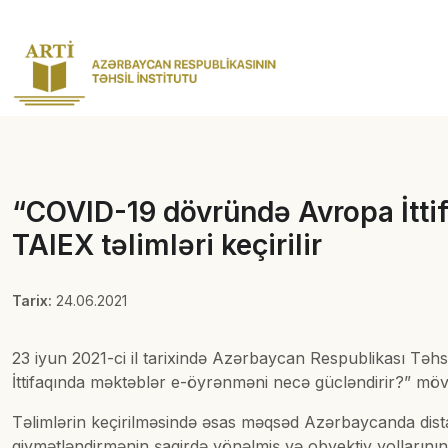
“COVID-19 dövründə Avropa İtt
TAIEX təlimləri keçirilir
Tarix:
24.06.2021
23 iyun 2021-ci il tarixində Azərbaycan Respublikası Təhsi
İttifaqında məktəblər e-öyrənməni necə gücləndirir?” mövz
Təlimlərin keçirilməsində əsas məqsəd Azərbaycanda distant
qiymətləndirmənin şagirdə yönəlmiş və obyektiv yollarının ö