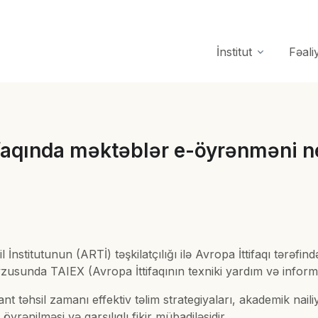
İnstitut
Fəali
ifaqında məktəblər e-öyrənməni 
l İnstitutunun (ARTİ) təşkilatçılığı ilə Avropa İttifaqı tərə
usunda TAIEX (Avropa İttifaqının texniki yardım və informasi
 təhsil zamanı effektiv təlim strategiyaları, akademik nailiy
yrənilməsi və qarşılıqlı fikir mübadiləsidir.