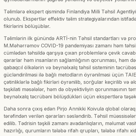
Təlimlərə ekspert qismində Finlandiya Milli Təhsil Agentliy
olunub. Ekspertlər effektiv təlim strategiyalarından isti
fikirlərini bölüşüblər.
Təlimlərin ilk günündə ARTİ-nin Təhsil standartları və pro
M.Məhərrəmov COVID-19 pandemiyası zamanı həm təhsilalan
cümlədən təhsildə qarşıya çıxan problemlərə çevik cavab 
qərarlar həm insanların sağlamlığının qorunması, həm də t
qabaqcıl ölkələrin və beynəlxalq təhsil sisteminin təcrübə
gücləndirilməsi ilə bağlı metodların öyrənilməsi üçün TAIEX t
çətinliklərlə bağlı fikirləri öyrənilib, sorğular keçirilib
təşkilati məsələlər, həm də obyektivliyin qorunmasının təm
beynəlxalq təcrübəni bölüşdükləri üçün ekspertlərə təşəkkü
Daha sonra çıxış edən Pirjo Annikki Koivula qlobal olaraq 
tərəfindən verilən qərarları səsləndirib. Təhsil müəssisə
edilib. Tədrisin təşkili zamanı avadanlıqların, məlumat vas
hazırlığı, qurumların tələbə rifah qrupları, tələbə rifahı 