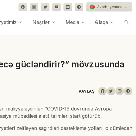
Azərbaycanca
yyətimiz
Nəşrlər
Media
Əlaqə
necə gücləndirir?” mövzusunda
PAYLAŞ:
findən maliyyələşdirilən “COVID-19 dövründə Avropa
ya mübadiləsi aləti) təlimləri start götürüb.
yətləri zəifləyən şagirdləri dəstəkləmə yolları, o cümlədən