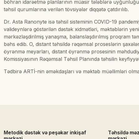
böhran idarəetmə planlarının müasir tələblərə uyğunluğu, 
təhsil qurumlarına verilən tövsiyələr diqqətə çatdırılıb.
Dr. Asta Ranonyte isə təhsil sisteminin COVID-19 pandemiya
valideynlərə göstərilən dəstək xidmətləri, məktəblərin yen
mərkəzləşdirilmiş yanaşma, balanslaşdırılmış proqram təmi
bəhs edib. O, distant təhsildə rəqəmsal proseslərin şaxələ
öyrənmə meyarları, distant öyrənmə prosesinin məhdudiyyə
Komissiyasının Rəqəmsal Təhsil Planında təhsilin keyfiyyə
Tədbirə ARTİ-nin əməkdaşları və məktəb müəllimləri olmaql
Metodik dəstək və peşəkar inkişaf
Təhsildə mə
mərkəzi
mərkəzi