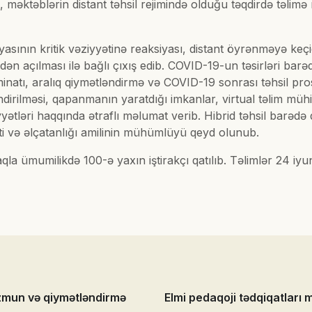
məktəblərin distant təhsil rejimində olduğu təqdirdə təlimə 
sının kritik vəziyyətinə reaksiyası, distant öyrənməyə keçid
idən açılması ilə bağlı çıxış edib. COVID-19-un təsirləri ba
natı, aralıq qiymətləndirmə və COVID-19 sonrası təhsil pros
ndirilməsi, qapanmanın yaratdığı imkanlar, virtual təlim mü
tləri haqqında ətraflı məlumat verib. Hibrid təhsil barədə
ti və əlçatanlığı amilinin mühümlüyü qeyd olunub.
a ümumilikdə 100-ə yaxın iştirakçı qatılıb. Təlimlər 24 iy
zmun və qiymətləndirmə
Elmi pedaqoji tədqiqatları 