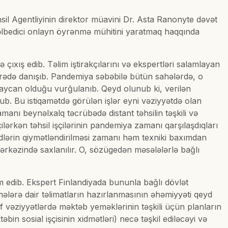
əhsil Agentliyinin direktor müavini Dr. Asta Ranonyte dəvət
 cəlbedici onlayn öyrənmə mühitini yaratmaq haqqında
çıxış edib. Təlim iştirakçılarını və ekspertləri salamlayan
arədə danışıb. Pandemiya səbəbilə bütün sahələrdə, o
baycan olduğu vurğulanıb. Qeyd olunub ki, verilən
ub. Bu istiqamətdə görülən işlər eyni vəziyyətdə olan
manı beynəlxalq təcrübədə distant təhsilin təşkili və
eçilərkən təhsil işçilərinin pandemiya zamanı qarşılaşdıqları
girdlərin qiymətləndirilməsi zamanı həm texniki baxımdan
mərkəzində saxlanılır. O, sözügedən məsələlərlə bağlı
im edib. Ekspert Finlandiyada bununla bağlı dövlət
mələrə dair təlimatların hazırlanmasının əhəmiyyəti qeyd
lif vəziyyətlərdə məktəb yeməklərinin təşkili üçün planların
in sosial işçisinin xidmətləri) necə təşkil ediləcəyi və