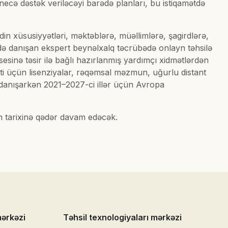
necə dəstək veriləcəyi barədə planları, bu istiqamətdə
in xüsusiyyətləri, məktəblərə, müəllimlərə, şagirdlərə,
rədə danışan ekspert beynəlxalq təcrübədə onlayn təhsilə
esinə təsir ilə bağlı hazırlanmış yardımçı xidmətlərdən
hiti üçün lisenziyalar, rəqəmsal məzmun, uğurlu distant
 danışarkən 2021–2027-ci illər üçün Avropa
un tarixinə qədər davam edəcək.
mərkəzi
Təhsil texnologiyaları mərkəzi