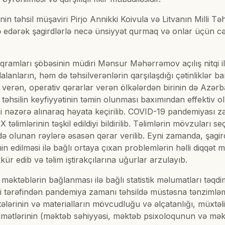
inin təhsil müşaviri Pirjo Annikki Koivula və Litvanın Milli T
fadə edərək şagirdlərlə necə ünsiyyət qurmaq və onlar üçün
qramları şöbəsinin müdiri Mənsur Məhərrəmov açılış nitqi ilə 
ların, həm də təhsilverənlərin qarşılaşdığı çətinliklər b
verən, operativ qərarlar verən ölkələrdən birinin də Azər
əhsilin keyfiyyətinin təmin olunması baxımından effektiv ol
si nəzərə alınaraq həyata keçirilib. COVID-19 pandemiyası za
əlimlərinin təşkil edildiyi bildirilib. Təlimlərin mövzuları s
 və əldə olunan rəylərə əsasən qərar verilib. Eyni zamanda, şa
in edilməsi ilə bağlı ortaya çıxan problemlərin həlli diqqət 
r edib və təlim iştirakçılarına uğurlar arzulayıb.
məktəblərin bağlanması ilə bağlı statistik məlumatları təqd
ləri tərəfindən pandemiya zamanı təhsildə müstəsna tənzimlə
itələrinin və materialların mövcudluğu və əlçatanlığı, müxtə
xidmətlərinin (məktəb səhiyyəsi, məktəb psixoloqunun və məktəb