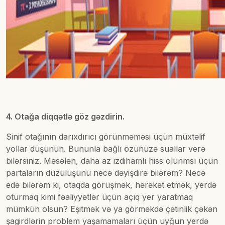
4. Otağa diqqətlə göz gəzdirin.
Sinif otağının darıxdırıcı görünməməsi üçün müxtəlif
yollar düşünün. Bununla bağlı özünüzə suallar verə
bilərsiniz. Məsələn, daha az izdihamlı hiss olunmsı üçün
partaların düzülüşünü necə dəyişdirə bilərəm? Necə
edə bilərəm ki, otaqda görüşmək, hərəkət etmək, yerdə
oturmaq kimi fəaliyyətlər üçün açıq yer yaratmaq
mümkün olsun? Eşitmək və ya görməkdə çətinlik çəkən
şagirdlərin problem yaşamamaları üçün uyğun yerdə