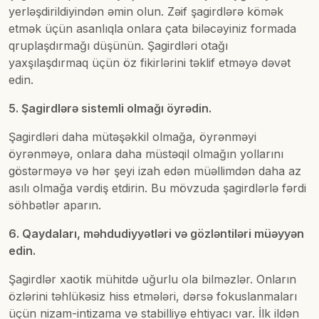
yerləşdirildiyindən əmin olun. Zəif şagirdlərə kömək
etmək üçün asanlıqla onlara çata biləcəyiniz formada
qruplaşdırmağı düşünün. Şagirdləri otağı
yaxşılaşdırmaq üçün öz fikirlərini təklif etməyə dəvət
edin.
5. Şagirdlərə sistemli olmağı öyrədin.
Şagirdləri daha mütəşəkkil olmağa, öyrənməyi
öyrənməyə, onlara daha müstəqil olmağın yollarını
göstərməyə və hər şeyi izah edən müəllimdən daha az
asılı olmağa vərdiş etdirin. Bu mövzuda şagirdlərlə fərdi
söhbətlər aparın.
6. Qaydaları, məhdudiyyətləri və gözləntiləri müəyyən
edin.
Şagirdlər xaotik mühitdə uğurlu ola bilməzlər. Onların
özlərini təhlükəsiz hiss etmələri, dərsə fokuslanmaları
üçün nizam-intizama və stabilliyə ehtiyacı var. İlk ildən