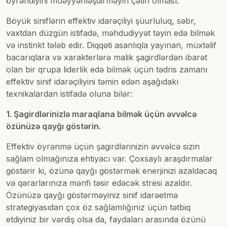
öyrəndiyini müəyyənləşdirməyin çətin olması.
Böyük siniflərin effektiv idarəçiliyi şüurluluq, səbr,
vaxtdan düzgün istifadə, məhdudiyyət təyin edə bilmək
və instinkt tələb edir. Diqqəti asanlıqla yayınan, müxtəlif
bacarıqlara və xarakterlərə malik şagirdlərdən ibarət
olan bir qrupa liderlik edə bilmək üçün tədris zamanı
effektiv sinif idarəçiliyini təmin edən aşağıdakı
texnikalardan istifadə oluna bilər:
1. Şagirdlərinizlə maraqlana bilmək üçün əvvəlcə
özünüzə qayğı göstərin.
Effektiv öyrənmə üçün şagirdlərinizin əvvəlcə sizin
sağlam olmağınıza ehtiyacı var. Çoxsaylı araşdırmalar
göstərir ki, özünə qayğı göstərmək enerjinizi azaldacaq
və qərarlarınıza mənfi təsir edəcək stresi azaldır.
Özünüzə qayğı göstərməyiniz sinif idarəetmə
strategiyasıdan çox öz sağlamlığınız üçün tətbiq
etdiyiniz bir vərdiş olsa da, faydaları arasında özünü