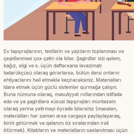
Ev tapşırıqlarının, testlərin və yazıların toplanması və
çeşidlənməsi çox çətin ola bilər. Şagirdlər sizi qələm,
kağız, silgi və s. üçün dəftərxana ləvazimatı
tədarükçüsü olaraq görərlərsə, bütün dərsi onların
ehtiyaclarını həll etməklə keçirəcəksiniz. Materialları
idarə etmək üçün güclü sistemlər qurmağa çalışın.
Buna nümunə olaraq, məsuliyyət rollarından istifadə
edə və ya şagirdlərə xüsusi tapşırıqları müntəzəm
olaraq yerinə yetirməyi öyrədə bilərsiniz (məsələn,
materialları hər zaman arxa cərgəyə paylaylayaraq,
birini götürmək və qalanını öz sıralarından irəli
ötürmək). Kitabların və materialların saxlanılması üçün