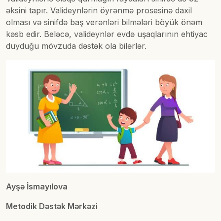
əksini tapır. Valideynlərin öyrənmə prosesinə daxil
olması və sinifdə baş verənləri bilmələri böyük önəm
kəsb edir. Beləcə, valideynlər evdə uşaqlarının ehtiyac
duyduğu mövzuda dəstək ola bilərlər.
Ayşə İsmayılova
Metodik Dəstək Mərkəzi