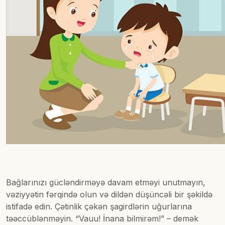
Bağlarınızı gücləndirməyə davam etməyi unutmayın,
vəziyyətin fərqində olun və dildən düşüncəli bir şəkildə
istifadə edin. Çətinlik çəkən şagirdlərin uğurlarına
təəccüblənməyin. “Vauu! İnana bilmirəm!” – demək