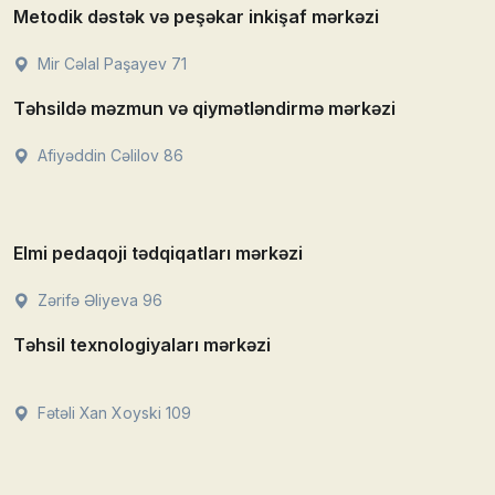
Metodik dəstək və peşəkar inkişaf mərkəzi
Mir Cəlal Paşayev 71
Təhsildə məzmun və qiymətləndirmə mərkəzi
Afiyəddin Cəlilov 86
Elmi pedaqoji tədqiqatları mərkəzi
Zərifə Əliyeva 96
Təhsil texnologiyaları mərkəzi
Fətəli Xan Xoyski 109