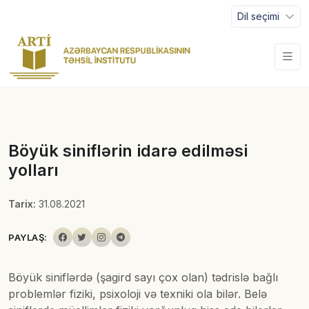
Dil seçimi
Böyük siniflərin idarə edilməsi
yolları
Tarix:
31.08.2021
PAYLAŞ:
Böyük siniflərdə (şagird sayı çox olan) tədrislə bağlı
problemlər fiziki, psixoloji və texniki ola bilər. Belə