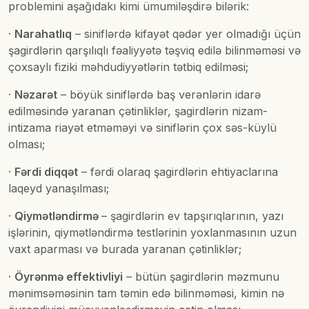
problemini aşağıdakı kimi ümumiləşdirə bilərik:
·
Narahatlıq
– siniflərdə kifayət qədər yer olmadığı üçün
şagirdlərin qarşılıqlı fəaliyyətə təşviq edilə bilinməməsi və
çoxsaylı fiziki məhdudiyyətlərin tətbiq edilməsi;
·
Nəzarət
– böyük siniflərdə baş verənlərin idarə
edilməsində yaranan çətinliklər, şagirdlərin nizam-
intizama riayət etməməyi və siniflərin çox səs-küylü
olması;
·
Fərdi diqqət
– fərdi olaraq şagirdlərin ehtiyaclarına
laqeyd yanaşılması;
·
Qiymətləndirmə
– şagirdlərin ev tapşırıqlarının, yazı
işlərinin, qiymətləndirmə testlərinin yoxlanmasının uzun
vaxt aparması və burada yaranan çətinliklər;
·
Öyrənmə effektivliyi
– bütün şagirdlərin məzmunu
mənimsəməsinin tam təmin edə bilinməməsi, kimin nə