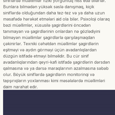
siniflərdə müəllimlər fiziki yorğunluq hiss edə bilərlər.
Bunlara bilmədən yüksək səslə danışmaq, kiçik
siniflərdə olduğundan daha tez-tez və ya daha uzun
məsafədə hərəkət etmələri aid ola bilər. Psixoloji olaraq
bəzi müəllimlər, xüsusilə şagirdlərini öncədən
tanımayan və şagirdlərinin onlardan nə gözlədiyini
bilməyən müəllimlər şagirdlərlə qarşılaşmaqdan
çəkinirlər. Texniki cəhətdən müəllimlər şagirdlərin
eşitməyi və aydın görməyi üçün avadanlıqlardan
düzgün istifadə etməyi bilməlidir. Bu cür sinif
avadanlıqlarından qeyri-kafi istifadə şagirdlərin dərsdən
qalmasına və ya dərsə maraqlarının azalmasına səbəb
olur. Böyük siniflərdə şagirdlərin monitorinqi və
tapşırıqların yoxlanması kimi məsələlərdə müəllimləri
daim narahat edir.