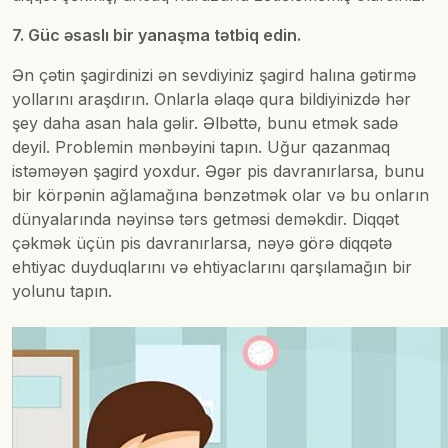
7. Güc əsaslı bir yanaşma tətbiq edin.
Ən çətin şagirdinizi ən sevdiyiniz şagird halına gətirmə
yollarını araşdırın. Onlarla əlaqə qura bildiyinizdə hər
şey daha asan hala gəlir. Əlbəttə, bunu etmək sadə
deyil. Problemin mənbəyini tapın. Uğur qazanmaq
istəməyən şagird yoxdur. Əgər pis davranırlarsa, bunu
bir körpənin ağlamağına bənzətmək olar və bu onların
dünyalarında nəyinsə tərs getməsi deməkdir. Diqqət
çəkmək üçün pis davranırlarsa, nəyə görə diqqətə
ehtiyac duyduqlarını və ehtiyaclarını qarşılamağın bir
yolunu tapın.