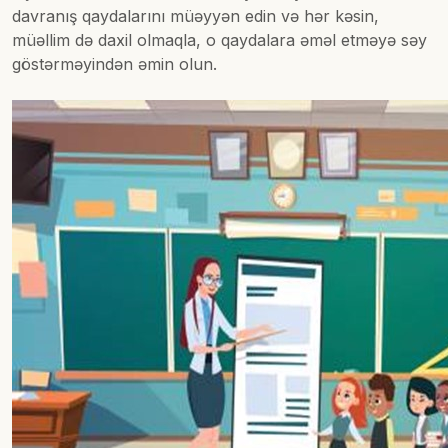
davranış qaydalarını müəyyən edin və hər kəsin,
müəllim də daxil olmaqla, o qaydalara əməl etməyə səy
göstərməyindən əmin olun.