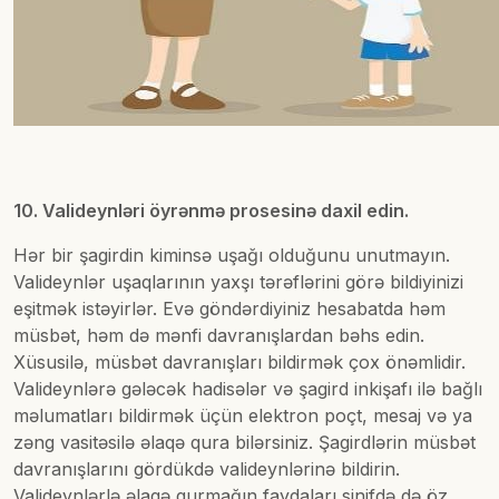
10. Valideynləri öyrənmə prosesinə daxil edin.
Hər bir şagirdin kiminsə uşağı olduğunu unutmayın.
Valideynlər uşaqlarının yaxşı tərəflərini görə bildiyinizi
eşitmək istəyirlər. Evə göndərdiyiniz hesabatda həm
müsbət, həm də mənfi davranışlardan bəhs edin.
Xüsusilə, müsbət davranışları bildirmək çox önəmlidir.
Valideynlərə gələcək hadisələr və şagird inkişafı ilə bağlı
məlumatları bildirmək üçün elektron poçt, mesaj və ya
zəng vasitəsilə əlaqə qura bilərsiniz. Şagirdlərin müsbət
davranışlarını gördükdə valideynlərinə bildirin.
Valideynlərlə əlaqə qurmağın faydaları sinifdə də öz