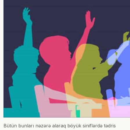
Bütün bunları nəzərə alaraq böyük siniflərdə tədris