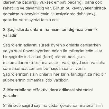
idarəetmə bacarığı, yüksək empati bacarığı, daha çox
rahatlılıq və davamlılıq var. Bütün bu keyfiyyətlər sinifdə
qarşılaşa biləcəyiniz çətin situasiyalarda daha yaxşı
qərarlar verməyinizi təmin edir.
2. Şagirdlərdə onların hamısını tanıdığınıza əminlik
yaradın.
Şagirdlərin adlarını sürətli öyrənib onlarla danışarkən
və ya sual ünvanlayarkən adları ilə müraciət edin. Hər
bir şagirdin individual (fərdi) olaraq bəzi şəxsi
məlumatlarını (ailəsi, maraqları, və s) qeyd edin və daha
sonra söhbət zamanı bu haqda suallar verin.
Şagirdlərinizin sizin onların hər birini tanıdığınıza heç bir
şübhələrinin olmaması çox vacibdir.
3. Materialların effektiv idarə edilməsi sistemini
yaradın.
Sinfinizdə şagird sayı nə qədər çoxdursa, materialların