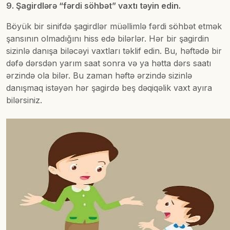
9. Şagirdlərə “fərdi söhbət” vaxtı təyin edin.
Böyük bir sinifdə şagirdlər müəllimlə fərdi söhbət etmək
şansının olmadığını hiss edə bilərlər. Hər bir şagirdin
sizinlə danışa biləcəyi vaxtları təklif edin. Bu, həftədə bir
dəfə dərsdən yarım saat sonra və ya hətta dərs saatı
ərzində ola bilər. Bu zaman həftə ərzində sizinlə
danışmaq istəyən hər şagirdə beş dəqiqəlik vaxt ayıra
bilərsiniz.