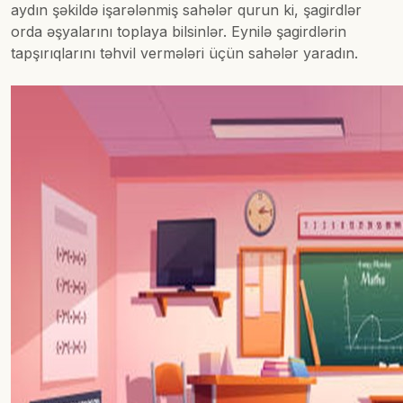
aydın şəkildə işarələnmiş sahələr qurun ki, şagirdlər
orda əşyalarını toplaya bilsinlər. Eynilə şagirdlərin
tapşırıqlarını təhvil vermələri üçün sahələr yaradın.