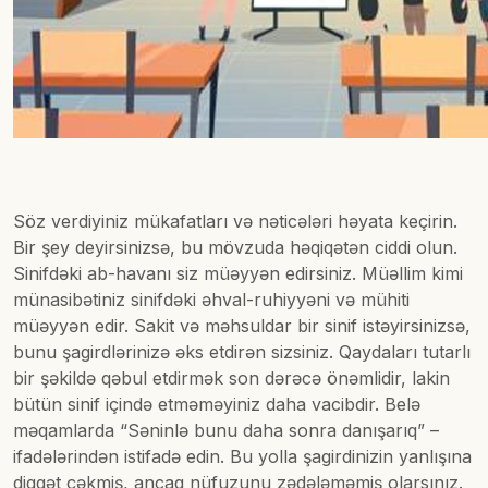
Söz verdiyiniz mükafatları və nəticələri həyata keçirin.
Bir şey deyirsinizsə, bu mövzuda həqiqətən ciddi olun.
Sinifdəki ab-havanı siz müəyyən edirsiniz. Müəllim kimi
münasibətiniz sinifdəki əhval-ruhiyyəni və mühiti
müəyyən edir. Sakit və məhsuldar bir sinif istəyirsinizsə,
bunu şagirdlərinizə əks etdirən sizsiniz. Qaydaları tutarlı
bir şəkildə qəbul etdirmək son dərəcə önəmlidir, lakin
bütün sinif içində etməməyiniz daha vacibdir. Belə
məqamlarda “Səninlə bunu daha sonra danışarıq” –
ifadələrindən istifadə edin. Bu yolla şagirdinizin yanlışına
diqqət çəkmiş, ancaq nüfuzunu zədələməmiş olarsınız.