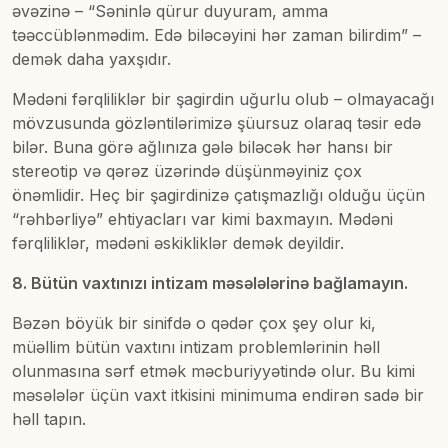
əvəzinə – “Səninlə qürur duyuram, amma
təəccüblənmədim. Edə biləcəyini hər zaman bilirdim” –
demək daha yaxşıdır.
Mədəni fərqliliklər bir şagirdin uğurlu olub – olmayacağı
mövzusunda gözləntilərimizə şüursuz olaraq təsir edə
bilər. Buna görə ağlınıza gələ biləcək hər hansı bir
stereotip və qərəz üzərində düşünməyiniz çox
önəmlidir. Heç bir şagirdinizə çatışmazlığı olduğu üçün
“rəhbərliyə” ehtiyacları var kimi baxmayın. Mədəni
fərqliliklər, mədəni əskikliklər demək deyildir.
8. Bütün vaxtınızı intizam məsələlərinə bağlamayın.
Bəzən böyük bir sinifdə o qədər çox şey olur ki,
müəllim bütün vaxtını intizam problemlərinin həll
olunmasına sərf etmək məcburiyyətində olur. Bu kimi
məsələlər üçün vaxt itkisini minimuma endirən sadə bir
həll tapın.