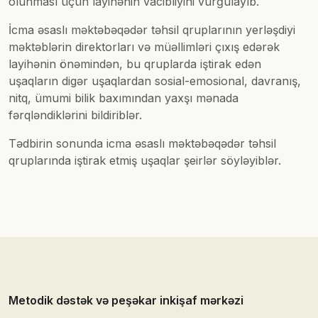
olunması üçün layihənin vacibliyini vurğulayıb.
İcma əsaslı məktəbəqədər təhsil qruplarının yerləşdiyi
məktəblərin direktorları və müəllimləri çıxış edərək
layihənin önəmindən, bu qruplarda iştirak edən
uşaqların digər uşaqlardan sosial-emosional, davranış,
nitq, ümumi bilik baxımından yaxşı mənada
fərqləndiklərini bildiriblər.
Tədbirin sonunda icma əsaslı məktəbəqədər təhsil
qruplarında iştirak etmiş uşaqlar şeirlər söyləyiblər.
Metodik dəstək və peşəkar inkişaf mərkəzi