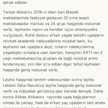
iştirak ediblər.
Tariyel Əkbərov 2018-ci ildən bəri Masallı
məktəblərində fəaliyyət göstərən 32 icma əsaslı
məktəbəqədər mərkəz və 34 qrup haqqında məlumat
verib, layihənin rayon və kəndlər üçün əhəmiyyətini
vurğulayıb. Rüfət Əzizov erkən yaşda təhsilin uşaqların
növbəti akademik nailiyyətlərinə müsbət təsiri, bu
layihənin tək uşaqlara deyil, onların valideynlərinə,
yaşadıqları icmalara olan təsirləri, həmçinin ARTİ-nin 5
yaşlı məktəbəhazırlıq qrupları ilə bağlı müsbət artım
tendensiyası, son illər icra edilən digər təhsil layihələri
haqqında geniş məlumat verib.
Layihə haqqında tanıtım videosundan sonra layihə
rəhbəri İlahə Rəsulova layihə haqqında geniş məlumat
verib və indiyədək görülmüş işlər barədə danışıb. Daha
sonra Abbas Abbasov rayonda uşaq bağçalarının
olması ilə yanaşı, hələ də erkən yaş uşaqların tam əhatə