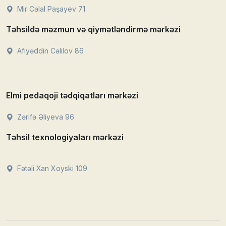
Mir Cəlal Paşayev 71
Təhsildə məzmun və qiymətləndirmə mərkəzi
Afiyəddin Cəlilov 86
Elmi pedaqoji tədqiqatları mərkəzi
Zərifə Əliyeva 96
Təhsil texnologiyaları mərkəzi
Fətəli Xan Xoyski 109