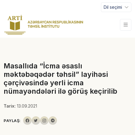
Dil seçimi
Masallıda “İcma əsaslı
məktəbəqədər təhsil” layihəsi
çərçivəsində yerli icma
nümayəndələri ilə görüş keçirilib
Tarix:
13.09.2021
PAYLAŞ: