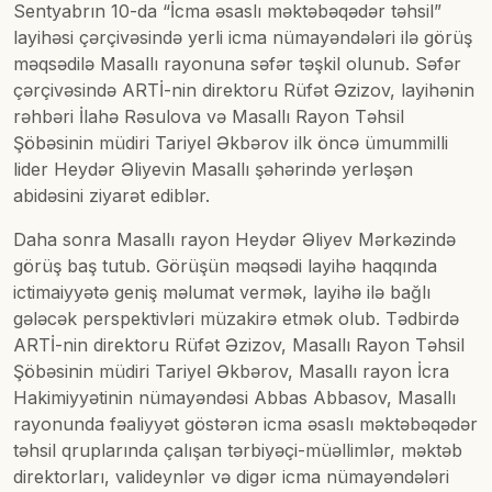
Sentyabrın 10-da “İcma əsaslı məktəbəqədər təhsil”
layihəsi çərçivəsində yerli icma nümayəndələri ilə görüş
məqsədilə Masallı rayonuna səfər təşkil olunub. Səfər
çərçivəsində ARTİ-nin direktoru Rüfət Əzizov, layihənin
rəhbəri İlahə Rəsulova və Masallı Rayon Təhsil
Şöbəsinin müdiri Tariyel Əkbərov ilk öncə ümummilli
lider Heydər Əliyevin Masallı şəhərində yerləşən
abidəsini ziyarət ediblər.
Daha sonra Masallı rayon Heydər Əliyev Mərkəzində
görüş baş tutub. Görüşün məqsədi layihə haqqında
ictimaiyyətə geniş məlumat vermək, layihə ilə bağlı
gələcək perspektivləri müzakirə etmək olub. Tədbirdə
ARTİ-nin direktoru Rüfət Əzizov, Masallı Rayon Təhsil
Şöbəsinin müdiri Tariyel Əkbərov, Masallı rayon İcra
Hakimiyyətinin nümayəndəsi Abbas Abbasov, Masallı
rayonunda fəaliyyət göstərən icma əsaslı məktəbəqədər
təhsil qruplarında çalışan tərbiyəçi-müəllimlər, məktəb
direktorları, valideynlər və digər icma nümayəndələri