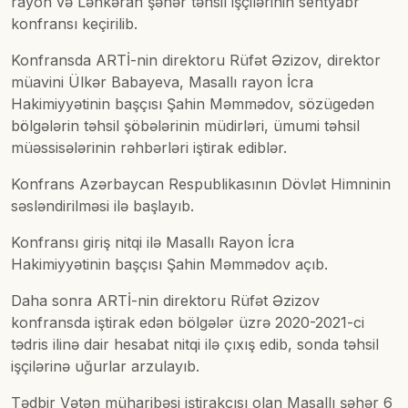
rayon və Lənkəran şəhər təhsil işçilərinin sentyabr
konfransı keçirilib.
Konfransda ARTİ-nin direktoru Rüfət Əzizov, direktor
müavini Ülkər Babayeva, Masallı rayon İcra
Hakimiyyətinin başçısı Şahin Məmmədov, sözügedən
bölgələrin təhsil şöbələrinin müdirləri, ümumi təhsil
müəssisələrinin rəhbərləri iştirak ediblər.
Konfrans Azərbaycan Respublikasının Dövlət Himninin
səsləndirilməsi ilə başlayıb.
Konfransı giriş nitqi ilə Masallı Rayon İcra
Hakimiyyətinin başçısı Şahin Məmmədov açıb.
Daha sonra ARTİ-nin direktoru Rüfət Əzizov
konfransda iştirak edən bölgələr üzrə 2020-2021-ci
tədris ilinə dair hesabat nitqi ilə çıxış edib, sonda təhsil
işçilərinə uğurlar arzulayıb.
Tədbir Vətən müharibəsi iştirakçısı olan Masallı şəhər 6