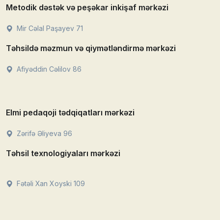
Metodik dəstək və peşəkar inkişaf mərkəzi
Mir Cəlal Paşayev 71
Təhsildə məzmun və qiymətləndirmə mərkəzi
Afiyəddin Cəlilov 86
Elmi pedaqoji tədqiqatları mərkəzi
Zərifə Əliyeva 96
Təhsil texnologiyaları mərkəzi
Fətəli Xan Xoyski 109