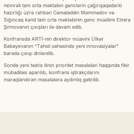
nömrəli tam orta məktəbin gənclərin çağırışaqədərki
hazırlığı üzrə rəhbəri Cəmaləddin Məmmədov və
Sığıncaq kənd tam orta məktəbinin gənc müəllimi Elmira
Şirinovanın çıxışları ilə davam edib.
Konfransda ARTİ-nin direktor müavini Ülkər
Babayevanın “Təhsil sahəsində yeni innovasiyalar”
barədə çıxışı dinlənilib.
Sonda yeni tədris ilinin prioritet məsələləri haqqında fikir
mübadiləsi aparılıb, konfrans iştirakçılarını
maraqlandıran məsələlərə aydınlıq gətirilib.