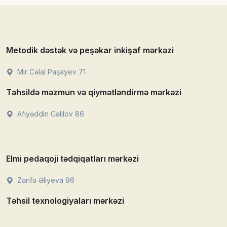
Metodik dəstək və peşəkar inkişaf mərkəzi
Mir Cəlal Paşayev 71
Təhsildə məzmun və qiymətləndirmə mərkəzi
Afiyəddin Cəlilov 86
Elmi pedaqoji tədqiqatları mərkəzi
Zərifə Əliyeva 96
Təhsil texnologiyaları mərkəzi