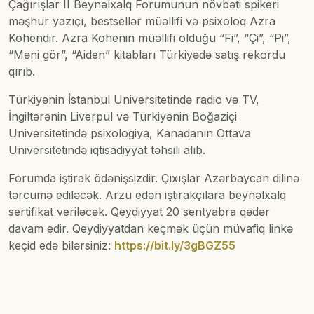
Çağırışlar II Beynəlxalq Forumunun növbəti spikeri
məşhur yazıçı, bestsellər müəllifi və psixoloq Azra
Kohendir. Azra Kohenin müəllifi olduğu “Fi”, “Çi”, “Pi”,
“Məni gör”, “Aiden” kitabları Türkiyədə satış rekordu
qırıb.
Türkiyənin İstanbul Universitetində radio və TV,
İngiltərənin Liverpul və Türkiyənin Boğaziçi
Universitetində psixologiya, Kanadanın Ottava
Universitetində iqtisadiyyat təhsili alıb.
Forumda iştirak ödənişsizdir. Çıxışlar Azərbaycan dilinə
tərcümə ediləcək. Arzu edən iştirakçılara beynəlxalq
sertifikat veriləcək. Qeydiyyat 20 sentyabra qədər
davam edir. Qeydiyyatdan keçmək üçün müvafiq linkə
keçid edə bilərsiniz:
https://bit.ly/3gBGZ55