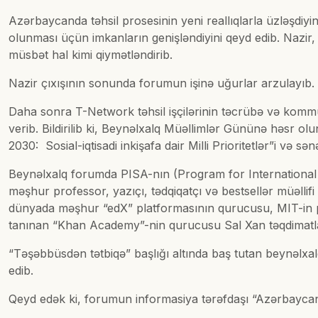
Azərbaycanda təhsil prosesinin yeni reallıqlarla üzləşdiyi
olunması üçün imkanların genişləndiyini qeyd edib. Nazir,
müsbət hal kimi qiymətləndirib.
Nazir çıxışının sonunda forumun işinə uğurlar arzulayıb
Daha sonra T-Network təhsil işçilərinin təcrübə və kom
verib. Bildirilib ki, Beynəlxalq Müəllimlər Gününə həsr
2030: Sosial-iqtisadi inkişafa dair Milli Prioritetlər”i və s
Beynəlxalq forumda PISA-nın (Program for International S
məşhur professor, yazıçı, tədqiqatçı və bestsellər müəllif
dünyada məşhur “edX” platformasının qurucusu, MIT-in pro
tanınan “Khan Academy”-nin qurucusu Sal Xan təqdimatlar
“Təşəbbüsdən tətbiqə” başlığı altında baş tutan beynəlxalq 
edib.
Qeyd edək ki, forumun informasiya tərəfdaşı “Azərbaycan 