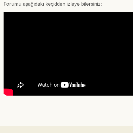
Forumu aşağıdakı keçiddən izləyə bilərsiniz: