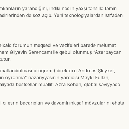
anların yarandığını, indiki nəslin yaxşı təhsillə təmin
irlərindən də söz açıb. Yeni texnologiyalardan istifadəni
əlxalq forumun məqsədi və vəzifələri barədə məlumat
İlham Əliyevin Sərəncamı ilə qəbul olunmuş “Azərbaycan
tutur.
mətləndirilməsi proqramı) direktoru Andreas Şleyxer,
ərin öyrənmə” nəzəriyyəsinin yardıcısı Maykl Fullan,
iyada bestsellər müəllifi Azra Kohen, qlobal səviyyədə
1-ci əsrin bacarıqları və davamlı inkişaf mövzularını əhatə