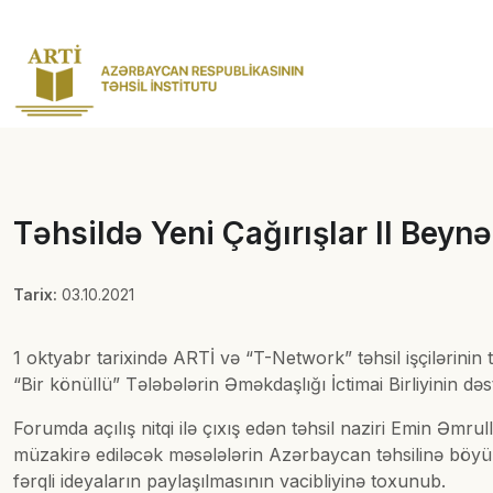
Təhsildə Yeni Çağırışlar II Beynə
Tarix:
03.10.2021
1 oktyabr tarixində ARTİ və “T-Network” təhsil işçilərinin
“Bir könüllü” Tələbələrin Əməkdaşlığı İctimai Birliyinin də
Forumda açılış nitqi ilə çıxış edən təhsil naziri Emin Əmr
müzakirə ediləcək məsələlərin Azərbaycan təhsilinə böyük t
fərqli ideyaların paylaşılmasının vacibliyinə toxunub.