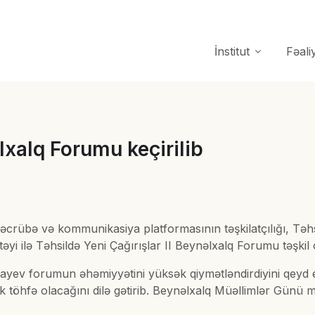
İnstitut
Fəali
lxalq Forumu keçirilib
 təcrübə və kommunikasiya platformasının təşkilatçılığı, Təh
stəyi ilə Təhsildə Yeni Çağırışlar II Beynəlxalq Forumu təşki
ullayev forumun əhəmiyyətini yüksək qiymətləndirdiyini qeyd 
öhfə olacağını dilə gətirib. Beynəlxalq Müəllimlər Günü müna