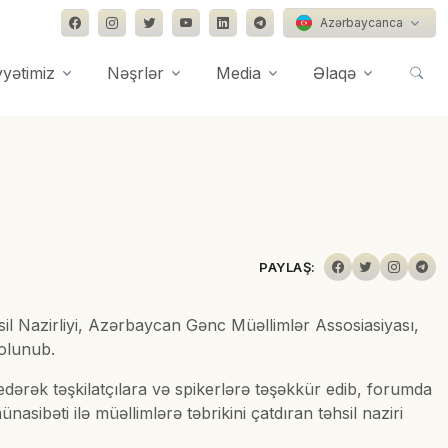
Azərbaycanca
yyətimiz
Nəşrlər
Media
Əlaqə
PAYLAŞ:
sil Nazirliyi, Azərbaycan Gənc Müəllimlər Assosiasiyası,
l olunub.
edərək təşkilatçılara və spikerlərə təşəkkür edib, forumda
sibəti ilə müəllimlərə təbrikini çatdıran təhsil naziri