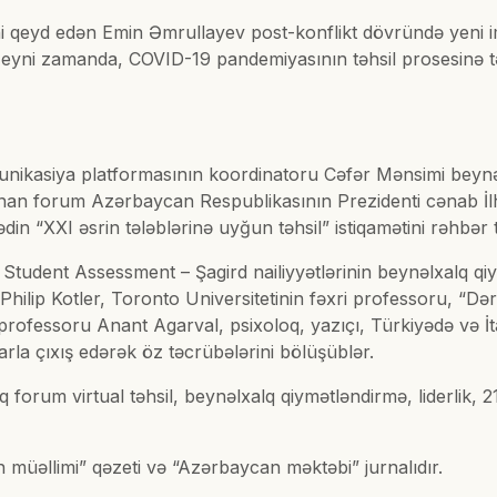
ni qeyd edən Emin Əmrullayev post-konflikt dövründə yeni imk
 eyni zamanda, COVID-19 pandemiyasının təhsil prosesinə təs
.
munikasiya platformasının koordinatoru Cəfər Mənsimi beyn
 olunan forum Azərbaycan Respublikasının Prezidenti cənab 
ənədin “XXI əsrin tələblərinə uyğun təhsil” istiqamətini rəhbər 
tudent Assessment – Şagird nailiyyətlərinin beynəlxalq qiy
i Philip Kotler, Toronto Universitetinin fəxri professoru, “D
fessoru Anant Agarval, psixoloq, yazıçı, Türkiyədə və İtal
la çıxış edərək öz təcrübələrini bölüşüblər.
forum virtual təhsil, beynəlxalq qiymətləndirmə, liderlik, 2
müəllimi” qəzeti və “Azərbaycan məktəbi” jurnalıdır.