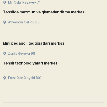
Mir Cəlal Paşayev 71
Təhsildə məzmun və qiymətləndirmə mərkəzi
Afiyəddin Cəlilov 86
Elmi pedaqoji tədqiqatları mərkəzi
Zərifə Əliyeva 96
Təhsil texnologiyaları mərkəzi
Fətəli Xan Xoyski 109