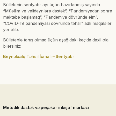
Bülletenin sentyabr ayı üçün hazırlanmış sayında
“Müəllim və valideynlərə dəstək”, “Pandemiyadan sonra
məktəbə başlamaq”, “Pandemiya dövründə elm”,
“COVID-19 pandemiyası dövründə təhsil” adlı məqalələr
yer alıb.
Bülletenlə tanış olmaq üçün aşağıdakı keçidə daxil ola
bilərsiniz:
Beynəlxalq Təhsil İcmalı – Sentyabr
Metodik dəstək və peşəkar inkişaf mərkəzi