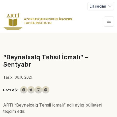
Dil seçimi
“Beynəlxalq Təhsil İcmalı” –
Sentyabr
Tarix:
06.10.2021
PAYLAŞ:
ARTİ “Beynəlxalq Təhsil İcmalı” adlı aylıq bülleteni
təqdim edir.