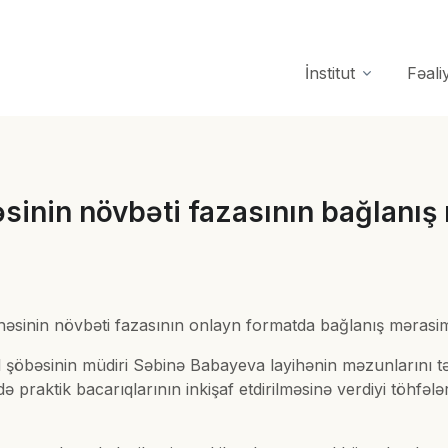
İnstitut
Fəali
əsinin növbəti fazasının bağlanış 
ihəsinin növbəti fazasının onlayn formatda bağlanış mərasimi 
il şöbəsinin müdiri Səbinə Babayeva layihənin məzunlarını t
ə praktik bacarıqlarının inkişaf etdirilməsinə verdiyi töhf