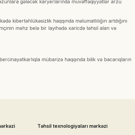
 məzunlara gələcək karyerlarında müvəffəqiyyətlər arzu
ədə kibertəhlükəsizlik haqqında məlumatlılığın artdığını
mçinin məhz belə bir layihədə xaricdə təhsil alan və
kibercinayətkarlıqla mübarizə haqqında bilik və bacarıqların
mərkəzi
Təhsil texnologiyaları mərkəzi