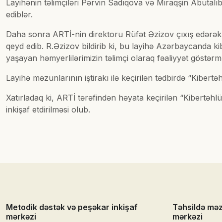
Layihənin təlimçiləri Pərvin Sadıqova və Miraqşin Abutalı
ediblər.
Daha sonra ARTİ-nin direktoru Rüfət Əzizov çıxış edərək l
qeyd edib. R.Əzizov bildirib ki, bu layihə Azərbaycanda ki
yaşayan həmyerlilərimizin təlimçi olaraq fəaliyyət göstərm
Layihə məzunlarının iştirakı ilə keçirilən tədbirdə “Kibertə
Xatırladaq ki, ARTİ tərəfindən həyata keçirilən “Kibertəhlü
inkişaf etdirilməsi olub.
Metodik dəstək və peşəkar inkişaf
Təhsildə mə
mərkəzi
mərkəzi