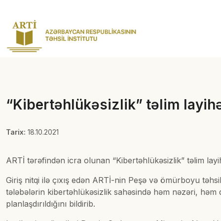
“Kibertəhlükəsizlik” təlim layih
Tarix:
18.10.2021
ARTİ tərəfindən icra olunan “Kibertəhlükəsizlik” təlim lay
Giriş nitqi ilə çıxış edən ARTİ-nin Peşə və ömürboyu təhs
tələbələrin kibertəhlükəsizlik sahəsində həm nəzəri, həm d
planlaşdırıldığını bildirib.