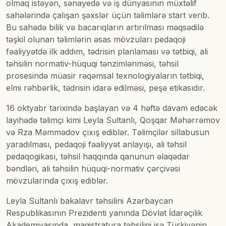
olmaq istəyən, sənayedə və iş dünyasının müxtəlif
sahələrində çalışan şəxslər üçün təlimlərə start verib.
Bu sahədə bilik və bacarıqların artırılması məqsədilə
təşkil olunan təlimlərin əsas mövzuları pedaqoji
fəaliyyətdə ilk addım, tədrisin planlaması və tətbiqi, ali
təhsilin normativ-hüquqi tənzimlənməsi, təhsil
prosesində müasir rəqəmsal texnologiyaların tətbiqi,
elmi rəhbərlik, tədrisin idarə edilməsi, peşə etikasıdır.
16 oktyabr tarixində başlayan və 4 həftə davam edəcək
layihədə təlimçi kimi Leyla Sultanlı, Qoşqar Məhərrəmov
və Rza Məmmədov çıxış ediblər. Təlimçilər sillabusun
yaradılması, pedaqoji fəaliyyət anlayışı, ali təhsil
pedaqogikası, təhsil haqqında qanunun əlaqədar
bəndləri, ali təhsilin hüquqi-normativ çərçivəsi
mövzularında çıxış ediblər.
Leyla Sultanlı bakalavr təhsilini Azərbaycan
Respublikasının Prezidenti yanında Dövlət İdarəçilik
Akademiyasında, magistratura təhsilini isə Türkiyənin