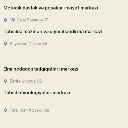
Metodik dəstək və peşəkar inkişaf mərkəzi
Mir Cəlal Paşayev 71
Təhsildə məzmun və qiymətləndirmə mərkəzi
Afiyəddin Cəlilov 86
Elmi pedaqoji tədqiqatları mərkəzi
Zərifə Əliyeva 96
Təhsil texnologiyaları mərkəzi
Fətəli Xan Xoyski 109