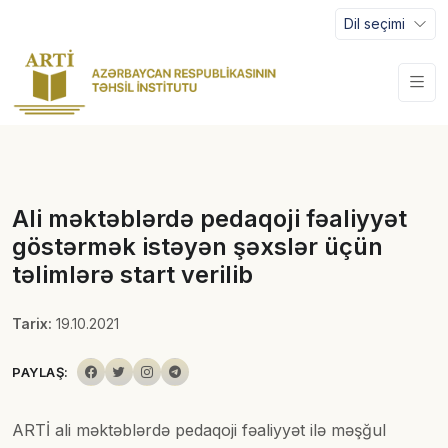
Dil seçimi
Ali məktəblərdə pedaqoji fəaliyyət
göstərmək istəyən şəxslər üçün
təlimlərə start verilib
Tarix:
19.10.2021
PAYLAŞ:
ARTİ ali məktəblərdə pedaqoji fəaliyyət ilə məşğul