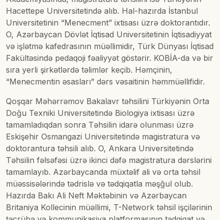
Hacettepe Universitetində alıb. Hal-hazırda İstanbul
Universitetinin “Menecment” ixtisası üzrə doktorantıdır.
O, Azərbaycan Dövlət İqtisad Universitetinin İqtisadiyyat
və işlətmə kafedrasının müəllimidir, Türk Dünyası İqtisad
Fakültəsində pedaqoji fəaliyyət göstərir. KOBİA-da və bir
sıra yerli şirkətlərdə təlimlər keçib. Həmçinin,
“Menecmentin əsasları” dərs vəsaitinin həmmüəllifidir.
Qoşqar Məhərrəmov Bakalavr təhsilini Türkiyənin Orta
Doğu Texniki Universitetində Biologiya ixtisası üzrə
tamamladıqdan sonra Təhsilin idarə olunması üzrə
Eskişehir Osmangazi Universitetində magistratura və
doktorantura təhsili alıb. O, Ankara Universitetində
Təhsilin fəlsəfəsi üzrə ikinci dəfə magistratura dərslərini
tamamlayıb. Azərbaycanda müxtəlif ali və orta təhsil
müəssisələrində tədrislə və tədqiqatla məşğul olub.
Hazırda Bakı Ali Neft Məktəbinin və Azərbaycan
Britaniya Kollecinin müəllimi, T-Network təhsil işçilərinin
təcrübə və kommunikasiya platformasının tədqiqat və