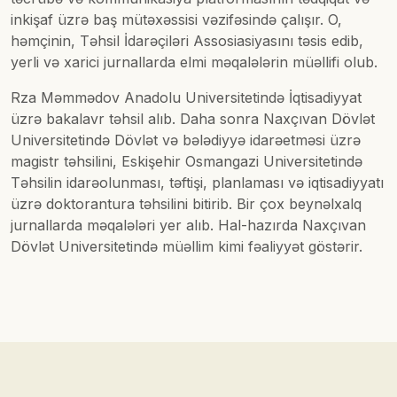
inkişaf üzrə baş mütəxəssisi vəzifəsində çalışır. O,
həmçinin, Təhsil İdarəçiləri Assosiasiyasını təsis edib,
yerli və xarici jurnallarda elmi məqalələrin müəllifi olub.
Rza Məmmədov Anadolu Universitetində İqtisadiyyat
üzrə bakalavr təhsil alıb. Daha sonra Naxçıvan Dövlət
Universitetində Dövlət və bələdiyyə idarəetməsi üzrə
magistr təhsilini, Eskişehir Osmangazi Universitetində
Təhsilin idarəolunması, təftişi, planlaması və iqtisadiyyatı
üzrə doktorantura təhsilini bitirib. Bir çox beynəlxalq
jurnallarda məqalələri yer alıb. Hal-hazırda Naxçıvan
Dövlət Universitetində müəllim kimi fəaliyyət göstərir.