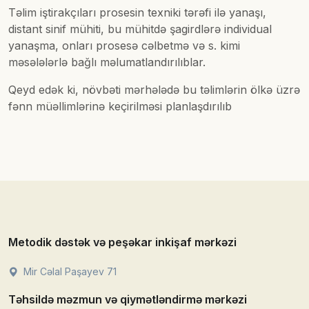
Təlim iştirakçıları prosesin texniki tərəfi ilə yanaşı,
distant sinif mühiti, bu mühitdə şagirdlərə individual
yanaşma, onları prosesə cəlbetmə və s. kimi
məsələlərlə bağlı məlumatlandırılıblar.
Qeyd edək ki, növbəti mərhələdə bu təlimlərin ölkə üzrə
fənn müəllimlərinə keçirilməsi planlaşdırılıb
Metodik dəstək və peşəkar inkişaf mərkəzi
Mir Cəlal Paşayev 71
Təhsildə məzmun və qiymətləndirmə mərkəzi