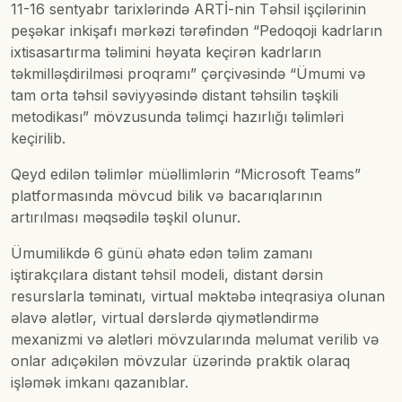
11-16 sentyabr tarixlərində ARTİ-nin Təhsil işçilərinin
peşəkar inkişafı mərkəzi tərəfindən “Pedoqoji kadrların
ixtisasartırma təlimini həyata keçirən kadrların
təkmilləşdirilməsi proqramı” çərçivəsində “Ümumi və
tam orta təhsil səviyyəsində distant təhsilin təşkili
metodikası” mövzusunda təlimçi hazırlığı təlimləri
keçirilib.
Qeyd edilən təlimlər müəllimlərin “Microsoft Teams”
platformasında mövcud bilik və bacarıqlarının
artırılması məqsədilə təşkil olunur.
Ümumilikdə 6 günü əhatə edən təlim zamanı
iştirakçılara distant təhsil modeli, distant dərsin
resurslarla təminatı, virtual məktəbə inteqrasiya olunan
əlavə alətlər, virtual dərslərdə qiymətləndirmə
mexanizmi və alətləri mövzularında məlumat verilib və
onlar adıçəkilən mövzular üzərində praktik olaraq
işləmək imkanı qazanıblar.