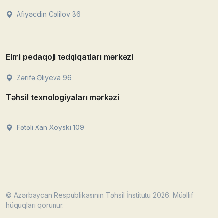
Afiyəddin Cəlilov 86
Elmi pedaqoji tədqiqatları mərkəzi
Zərifə Əliyeva 96
Təhsil texnologiyaları mərkəzi
Fətəli Xan Xoyski 109
© Azərbaycan Respublikasının Təhsil İnstitutu 2026. Müəllif
hüquqları qorunur.