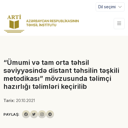
Dil seçimi
“Ümumi və tam orta təhsil
səviyyəsində distant təhsilin təşkili
metodikası” mövzusunda təlimçi
hazırlığı təlimləri keçirilib
Tarix:
20.10.2021
PAYLAŞ: