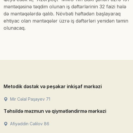
məntəqəsinə təqdim olunan iş dəftərlərinin 32 faizi hələ
də məntəqələrdə qalıb. Növbəti həftədən başlayaraq
ehtiyac olan məntəqələr üzrə iş dəftərləri yenidən təmin
olunacaq.
Metodik dəstək və peşəkar inkişaf mərkəzi
Mir Cəlal Paşayev 71
Təhsildə məzmun və qiymətləndirmə mərkəzi
Afiyəddin Cəlilov 86