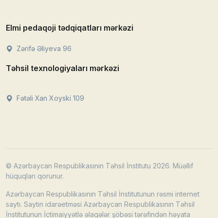
Elmi pedaqoji tədqiqatları mərkəzi
Zərifə Əliyeva 96
Təhsil texnologiyaları mərkəzi
Fətəli Xan Xoyski 109
© Azərbaycan Respublikasının Təhsil İnstitutu 2026. Müəllif
hüquqları qorunur.
Azərbaycan Respublikasının Təhsil İnstitutunun rəsmi internet
saytı. Saytın idarəetməsi Azərbaycan Respublikasının Təhsil
İnstitutunun İctimaiyyətlə əlaqələr şöbəsi tərəfindən həyata