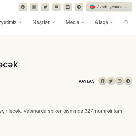
Azərbaycanca
yyətimiz
Nəşrlər
Media
Əlaqə
ləcək
PAYLAŞ:
eçiriləcək. Vebinarda spiker qismində 327 nömrəli tam