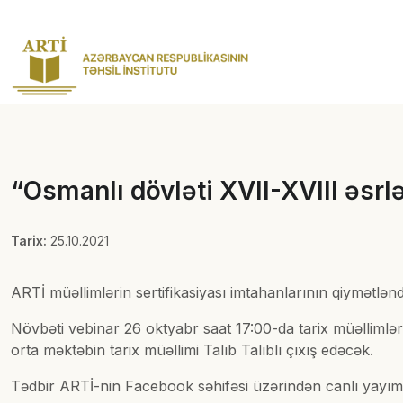
“Osmanlı dövləti XVII-XVIII əsr
Tarix:
25.10.2021
ARTİ müəllimlərin sertifikasiyası imtahanlarının qiymətlənd
Növbəti vebinar 26 oktyabr saat 17:00-da tarix müəllimlə
orta məktəbin tarix müəllimi Talıb Talıblı çıxış edəcək.
Tədbir ARTİ-nin Facebook səhifəsi üzərindən canlı yayım