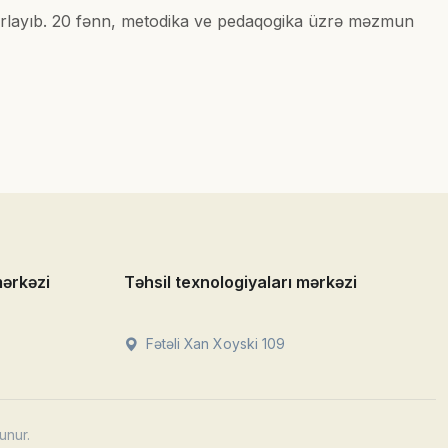
hazırlayıb. 20 fənn, metodika ve pedaqogika üzrə məzmun
mərkəzi
Təhsil texnologiyaları mərkəzi
Fətəli Xan Xoyski 109
unur.