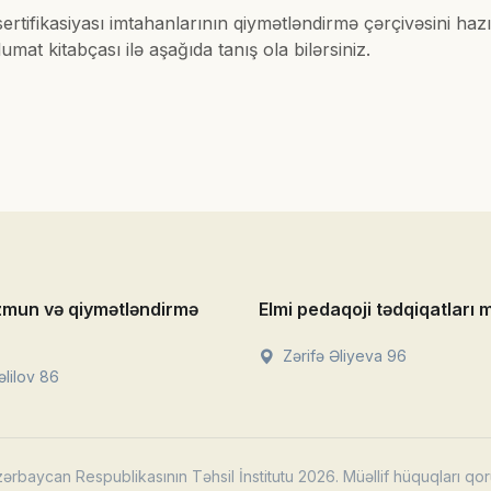
sertifikasiyası imtahanlarının qiymətləndirmə çərçivəsini 
at kitabçası ilə aşağıda tanış ola bilərsiniz.
zmun və qiymətləndirmə
Elmi pedaqoji tədqiqatları 
Zərifə Əliyeva 96
lilov 86
ərbaycan Respublikasının Təhsil İnstitutu 2026. Müəllif hüquqları qor