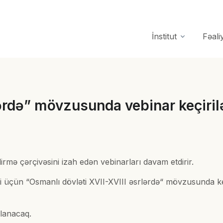
İnstitut
Fəali
lərdə” mövzusunda vebinar keçiri
irmə çərçivəsini izah edən vebinarları davam etdirir.
ri üçün “Osmanlı dövləti XVII-XVIII əsrlərdə“ mövzusunda k
lanacaq.