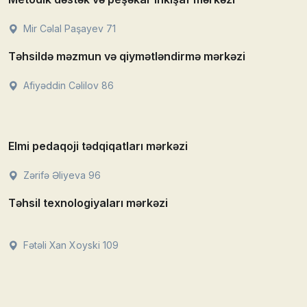
Mir Cəlal Paşayev 71
Təhsildə məzmun və qiymətləndirmə mərkəzi
Afiyəddin Cəlilov 86
Elmi pedaqoji tədqiqatları mərkəzi
Zərifə Əliyeva 96
Təhsil texnologiyaları mərkəzi
Fətəli Xan Xoyski 109