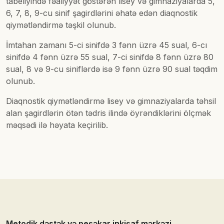
tabeliyində fəaliyyət göstərən lisey və gimnaziyalarda 5,
6, 7, 8, 9-cu sinif şagirdlərini əhatə edən diaqnostik
qiymətləndirmə təşkil olunub.
İmtahan zamanı 5-ci sinifdə 3 fənn üzrə 45 sual, 6-cı
sinifdə 4 fənn üzrə 55 sual, 7-ci sinifdə 8 fənn üzrə 80
sual, 8 və 9-cu siniflərdə isə 9 fənn üzrə 90 sual təqdim
olunub.
Diaqnostik qiymətləndirmə lisey və gimnaziyalarda təhsil
alan şagirdlərin ötən tədris ilində öyrəndiklərini ölçmək
məqsədi ilə həyata keçirilib.
Metodik dəstək və peşəkar inkişaf mərkəzi