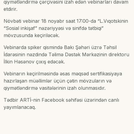
qiymətləndirmə çərçivəsini izah edən vebinarları davam
etdirir.
Növbəti vebinar 18 noyabr saat 17:00-da “L.Vıqotskinin
“Sosial inkişaf” nəzəriyyəsi və sinifdə tətbiqi”
mövzusunda keçiriləcək.
Vebinarda spiker qismində Bakı Şəhəri üzrə Təhsil
İdarəsinin nəzdində Təlimə Dəstək Mərkəzinin direktoru
İlkin Həsənov çıxış edəcək.
Vebinarın keçirilməsində əsas məqsəd sertifikasiyaya
hazırlaşan müəllimlər üçün çətin mövzuların və
qiymətləndirmə vasitələrinin izah olunmasıdır.
Tədbir ARTİ-nin Facebook səhifəsi üzərindən canlı
yayımlanacaq.