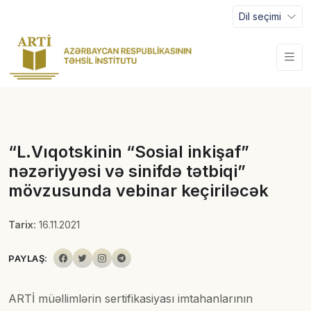
Dil seçimi
“L.Vıqotskinin “Sosial inkişaf”
nəzəriyyəsi və sinifdə tətbiqi”
mövzusunda vebinar keçiriləcək
Tarix:
16.11.2021
PAYLAŞ:
ARTİ müəllimlərin sertifikasiyası imtahanlarının