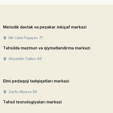
Metodik dəstək və peşəkar inkişaf mərkəzi
Mir Cəlal Paşayev 71
Təhsildə məzmun və qiymətləndirmə mərkəzi
Afiyəddin Cəlilov 86
Elmi pedaqoji tədqiqatları mərkəzi
Zərifə Əliyeva 96
Təhsil texnologiyaları mərkəzi