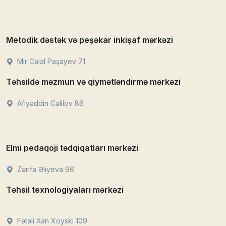
Metodik dəstək və peşəkar inkişaf mərkəzi
Mir Cəlal Paşayev 71
Təhsildə məzmun və qiymətləndirmə mərkəzi
Afiyəddin Cəlilov 86
Elmi pedaqoji tədqiqatları mərkəzi
Zərifə Əliyeva 96
Təhsil texnologiyaları mərkəzi
Fətəli Xan Xoyski 109