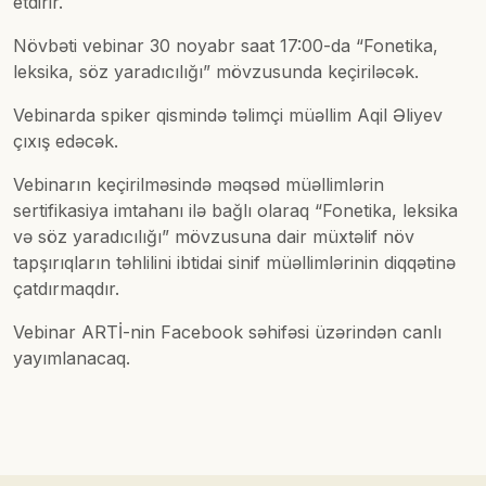
etdirir.
Növbəti vebinar 30 noyabr saat 17:00-da “Fonetika,
leksika, söz yaradıcılığı” mövzusunda keçiriləcək.
Vebinarda spiker qismində təlimçi müəllim Aqil Əliyev
çıxış edəcək.
Vebinarın keçirilməsində məqsəd müəllimlərin
sertifikasiya imtahanı ilə bağlı olaraq “Fonetika, leksika
və söz yaradıcılığı” mövzusuna dair müxtəlif növ
tapşırıqların təhlilini ibtidai sinif müəllimlərinin diqqətinə
çatdırmaqdır.
Vebinar ARTİ-nin Facebook səhifəsi üzərindən canlı
yayımlanacaq.