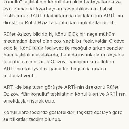
könüllü” təşkilatının könüllüləri aktiv fəaliyyətlərinə və
eyni zamanda Azərbaycan Respublikasının Təhsil
İnstitutunun (ARTİ) tədbirlərində dəstək üçün ARTİ-nin
direktoru Rüfət Əzizov tərəfindən mükafatlandırılıb.
Rüfət Əzizov bildirib ki, könüllülük bir neçə mühüm
məqamdan ibarət olan çox vacib bir fəaliyyətdir. O qeyd
edib ki, könüllülük fəaliyyəti ilə məşğul olarkən gənclər
həm təşkilati məsələlərdə, həm də insanlarla ünsiyyətdə
təcrübə qazanırlar. R.Əzizov, həmçinin könüllülərə
ARTİ-nin fəaliyyət istiqamətləri haqqında qısaca
məlumat verib.
ARTİ-də baş tutan görüşdə ARTİ-nin direktoru Rüfət
Əzizov, “Bir könüllü” təşkilatının könüllüləri və ARTİ-nin
əməkdaşları iştirak edib.
Könüllülərə tədbirdə göstərdikləri təşkilati dəstəyə görə
sertifikatlar təqdim olunub.