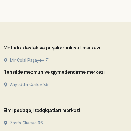
Metodik dəstək və peşəkar inkişaf mərkəzi
Mir Cəlal Paşayev 71
Təhsildə məzmun və qiymətləndirmə mərkəzi
Afiyəddin Cəlilov 86
Elmi pedaqoji tədqiqatları mərkəzi
Zərifə Əliyeva 96