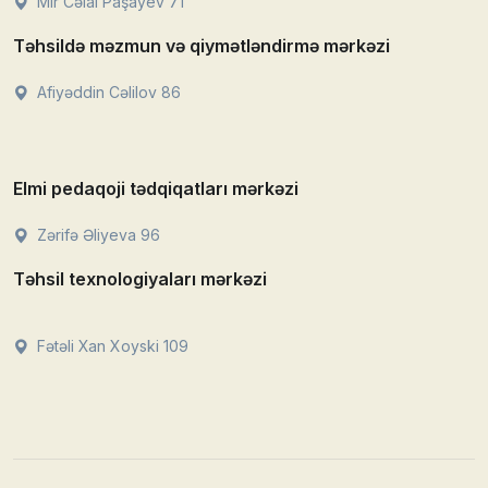
Mir Cəlal Paşayev 71
Təhsildə məzmun və qiymətləndirmə mərkəzi
Afiyəddin Cəlilov 86
Elmi pedaqoji tədqiqatları mərkəzi
Zərifə Əliyeva 96
Təhsil texnologiyaları mərkəzi
Fətəli Xan Xoyski 109