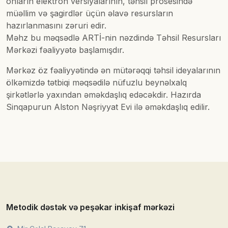
onların elektron versiyalarının, təhsil prosesində
müəllim və şagirdlər üçün əlavə resursların
hazırlanmasını zəruri edir.
Məhz bu məqsədlə ARTİ-nin nəzdində Təhsil Resursları
Mərkəzi fəaliyyətə başlamışdır.
Mərkəz öz fəaliyyətində ən mütərəqqi təhsil ideyalarının
ölkəmizdə tətbiqi məqsədilə nüfuzlu beynəlxalq
şirkətlərlə yaxından əməkdaşlıq edəcəkdir. Hazırda
Sinqapurun Alston Nəşriyyat Evi ilə əməkdaşlıq edilir.
Metodik dəstək və peşəkar inkişaf mərkəzi