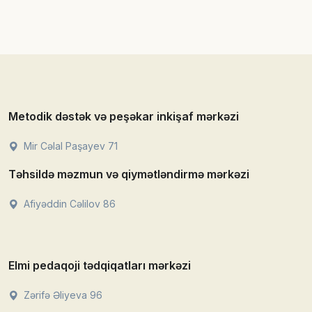
Metodik dəstək və peşəkar inkişaf mərkəzi
Mir Cəlal Paşayev 71
Təhsildə məzmun və qiymətləndirmə mərkəzi
Afiyəddin Cəlilov 86
Elmi pedaqoji tədqiqatları mərkəzi
Zərifə Əliyeva 96