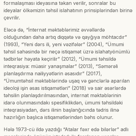
formalaşması ideyasına təkan verilir, sonralar bu
ideyalar ölkəmizin təhsil islahatının prinsiplərindən birinə
çevrilir.
Eləcə də, “İnternat məktəblərimiz əvvəllərdə
olduğundan daha artıq diqqətə və qayğıya möhtacdır”
(1993), “Yeni dərs ili, yeni vəzifələr” (2004), “Ümumi
təhsil sahəsində bir neçə istiqamət üzrə islahatyönümlü
tədbirlər həyata keçirilir” (2012), “Ümumi təhsildə
inteqrasiya: müasir yanaşmalar” (2013), “Səmərəli
planlaşdırma nailiyyətlərin əsasıdır” (2017),
“Ümumtəhsil məktəblərində uşaq və gənclərlə aparılan
ideoloji işin əsas istiqamətləri” (2018) və sair əsərlərdə
təhsilin planlaşdırılmasından, internat məktəblərinin
idarə olunmasındakı spesifiklikdən, ümumi təhsildəki
inteqrasiyadan, dərs ilinin başlanğıcında tədris ilinə
hazırlığın başlıca istiqamətlərindən bəhs olunur.
Hələ 1973-cü ildə yazdığı “Atalar fəxr edə bilərlər” adlı