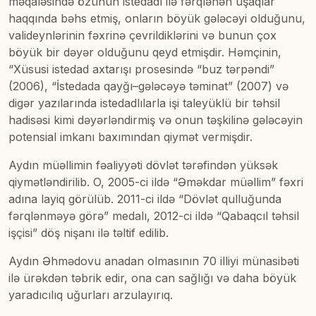
məqaləsində özünün istedadı ilə fərqlənən uşaqlar
haqqında bəhs etmiş, onların böyük gələcəyi olduğunu,
valideynlərinin fəxrinə çevrildiklərini və bunun çox
böyük bir dəyər olduğunu qeyd etmişdir. Həmçinin,
“Xüsusi istedad axtarışı prosesində “buz tərpəndi”
(2006), “İstedada qayğı–gələcəyə təminat” (2007) və
digər yazılarında istedadlılarla işi taleyüklü bir təhsil
hadisəsi kimi dəyərləndirmiş və onun təşkilinə gələcəyin
potensial imkanı baxımından qiymət vermişdir.
Aydın müəllimin fəaliyyəti dövlət tərəfindən yüksək
qiymətləndirilib. O, 2005-ci ildə “Əməkdar müəllim” fəxri
adına layiq görülüb. 2011-ci ildə “Dövlət qulluğunda
fərqlənməyə görə” medalı, 2012-ci ildə “Qabaqcıl təhsil
işçisi” döş nişanı ilə təltif edilib.
Aydın Əhmədovu anadan olmasının 70 illiyi münasibəti
ilə ürəkdən təbrik edir, ona can sağlığı və daha böyük
yaradıcılıq uğurları arzulayırıq.