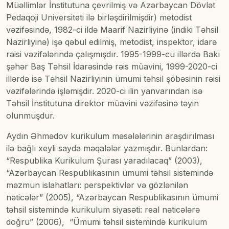
Müəllimlər İnstitutuna çevrilmiş və Azərbaycan Dövlət
Pedaqoji Universiteti ilə birləşdirilmişdir) metodist
vəzifəsində, 1982-ci ildə Maarif Nazirliyinə (indiki Təhsil
Nazirliyinə) işə qəbul edilmiş, metodist, inspektor, idarə
rəisi vəzifələrində çalışmışdır. 1995-1999-cu illərdə Bakı
şəhər Baş Təhsil İdarəsində rəis müavini, 1999-2020-ci
illərdə isə Təhsil Nazirliyinin ümumi təhsil şöbəsinin rəisi
vəzifələrində işləmişdir. 2020-ci ilin yanvarından isə
Təhsil İnstitutuna direktor müavini vəzifəsinə təyin
olunmuşdur.
Aydın Əhmədov kurikulum məsələlərinin araşdırılması
ilə bağlı xeyli sayda məqalələr yazmışdır. Bunlardan:
“Respublika Kurikulum Şurası yaradılacaq” (2003),
“Azərbaycan Respublikasının ümumi təhsil sistemində
məzmun islahatları: perspektivlər və gözlənilən
nəticələr” (2005), “Azərbaycan Respublikasının ümumi
təhsil sistemində kurikulum siyasəti: real nəticələrə
doğru” (2006), “Ümumi təhsil sistemində kurikulum