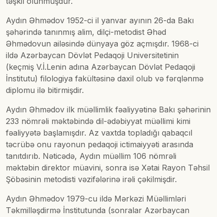
təşkil olunmuşdur.
Aydın Əhmədov 1952-ci il yanvar ayının 26-da Bakı
şəhərində tanınmış alim, dilçi-metodist Əhəd
Əhmədovun ailəsində dünyaya göz açmışdır. 1968-ci
ildə Azərbaycan Dövlət Pedaqoji Universitetinin
(keçmiş V.İ.Lenin adına Azərbaycan Dövlət Pedaqoji
İnstitutu) filologiya fakültəsinə daxil olub və fərqlənmə
diplomu ilə bitirmişdir.
Aydın Əhmədov ilk müəllimlik fəaliyyətinə Bakı şəhərinin
233 nömrəli məktəbində dil-ədəbiyyat müəllimi kimi
fəaliyyətə başlamışdır. Az vaxtda topladığı qabaqcıl
təcrübə onu rayonun pedaqoji ictimaiyyəti arasında
tanıtdırıb. Nəticədə, Aydın müəllim 106 nömrəli
məktəbin direktor müavini, sonra isə Xətai Rayon Təhsil
Şöbəsinin metodisti vəzifələrinə irəli çəkilmişdir.
Aydın Əhmədov 1979-cu ildə Mərkəzi Müəllimləri
Təkmilləşdirmə İnstitutunda (sonralar Azərbaycan