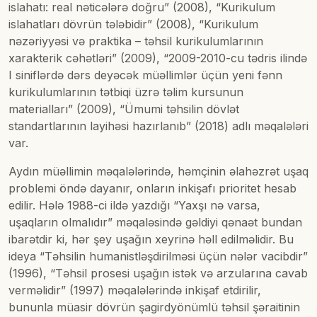
islahatı: real nəticələrə doğru” (2008), “Kurikulum
islahatları dövrün tələbidir” (2008), “Kurikulum
nəzəriyyəsi və praktika – təhsil kurikulumlarının
xarakterik cəhətləri” (2009), “2009-2010-cu tədris ilində
I siniflərdə dərs deyəcək müəllimlər üçün yeni fənn
kurikulumlarının tətbiqi üzrə təlim kursunun
materialları” (2009), “Ümumi təhsilin dövlət
standartlarının layihəsi hazırlanıb” (2018) adlı məqalələri
var.
Aydın müəllimin məqalələrində, həmçinin əlahəzrət uşaq
problemi öndə dayanır, onların inkişafı prioritet hesab
edilir. Hələ 1988-ci ildə yazdığı “Yaxşı nə varsa,
uşaqların olmalıdır” məqaləsində gəldiyi qənaət bundan
ibarətdir ki, hər şey uşağın xeyrinə həll edilməlidir. Bu
ideya “Təhsilin humanistləşdirilməsi üçün nələr vacibdir”
(1996), “Təhsil prosesi uşağın istək və arzularına cavab
verməlidir” (1997) məqalələrində inkişaf etdirilir,
bununla müasir dövrün şagirdyönümlü təhsil şəraitinin