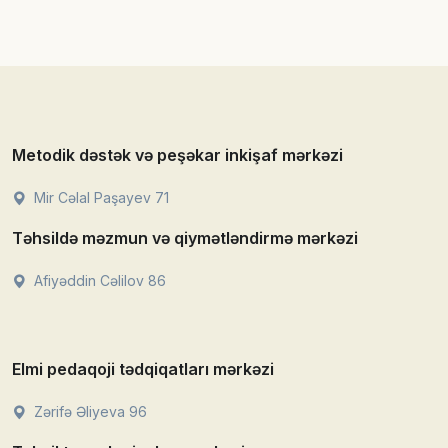
Metodik dəstək və peşəkar inkişaf mərkəzi
Mir Cəlal Paşayev 71
Təhsildə məzmun və qiymətləndirmə mərkəzi
Afiyəddin Cəlilov 86
Elmi pedaqoji tədqiqatları mərkəzi
Zərifə Əliyeva 96