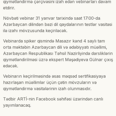
qiymətləndirmə çərçivəsini izah edən vebinarları davam
etdirir.
Növbəti vebinar 31 yanvar tarixində saat 17:00-da
Azərbaycan dilindən bəzi dil qaydalarının testlər vasitəsi
ilə izahı mövzusunda keçiriləcək.
Vebinarda spiker qismində Masazır kənd 4 saylı tam
orta məktəbin Azərbaycan dili və ədəbiyyatı müəllimi,
Azərbaycan Respublikası Təhsil Nazirliyində dərsliklərin
qiymətləndirilməsi üzrə ekspert Məşədiyeva Gülnar çıxış
edəcək.
Vebinarın keçirilməsində əsas məqsəd sertifikasiyaya
hazırlaşan müəllimlər üçün çətin mövzuların və
qiymətləndirmə vasitələrinin izah olunmasıdır.
Tədbir ARTİ-nin Facebook səhifəsi üzərindən canlı
yayımlanacaq.