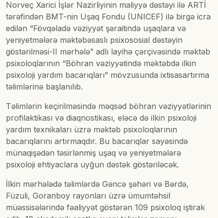
Norveç Xarici İşlər Nazirliyinin maliyyə dəstəyi ilə ARTİ
tərəfindən BMT-nin Uşaq Fondu (UNICEF) ilə birgə icra
edilən “Fövqəladə vəziyyət şəraitində uşaqlara və
yeniyetmələrə məktəbəsaslı psixososial dəstəyin
göstərilməsi-II mərhələ” adlı layihə çərçivəsində məktəb
psixoloqlarının “Böhran vəziyyətində məktəbdə ilkin
psixoloji yardım bacarıqları” mövzusunda ixtisasartırma
təlimlərinə başlanılıb.
Təlimlərin keçirilməsində məqsəd böhran vəziyyətlərinin
profilaktikası və diaqnostikası, eləcə də ilkin psixoloji
yardım texnikaları üzrə məktəb psixoloqlarının
bacarıqlarını artırmaqdır. Bu bacarıqlar sayəsində
münaqişədən təsirlənmiş uşaq və yeniyetmələrə
psixoloji ehtiyaclara uyğun dəstək göstəriləcək.
İlkin mərhələdə təlimlərdə Gəncə şəhəri və Bərdə,
Füzuli, Goranboy rayonları üzrə ümumtəhsil
müəssisələrində fəaliyyət göstərən 109 psixoloq iştirak