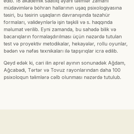
edib. 18 akademik saatlıq əyani təlimlər zamanı
müdavimlərə böhran hallarının uşaq psixologiyasına
təsiri, bu təsirin uşaqların davranışında təzahür
formaları, valideynlərlə işin təşkili və s. haqqında
məlumat verilib. Eyni zamanda, bu sahədə bilik və
bacarıqların formalaşdırılması üçün nəzərdə tutulan
test və proyektiv metodikalar, hekayələr, rollu oyunlar,
bədən və nəfəs texnikaları ilə tapşırıqlar icra edilib.
Qeyd edək ki, cari ilin aprel ayının sonunadək Ağdam,
Ağcabədi, Tərtər və Tovuz rayonlarından daha 100
psixoloqun təlimlərə cəlb olunması nəzərdə tutulub.