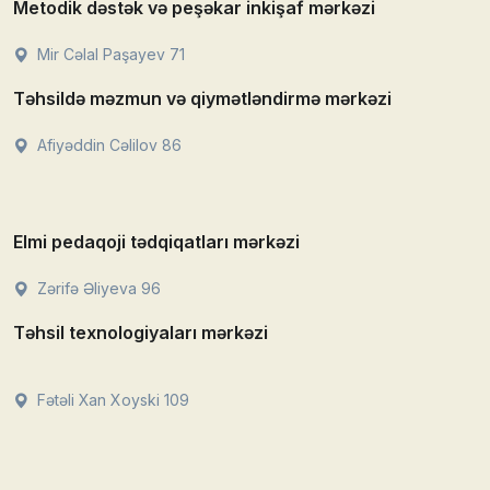
Metodik dəstək və peşəkar inkişaf mərkəzi
Mir Cəlal Paşayev 71
Təhsildə məzmun və qiymətləndirmə mərkəzi
Afiyəddin Cəlilov 86
Elmi pedaqoji tədqiqatları mərkəzi
Zərifə Əliyeva 96
Təhsil texnologiyaları mərkəzi
Fətəli Xan Xoyski 109