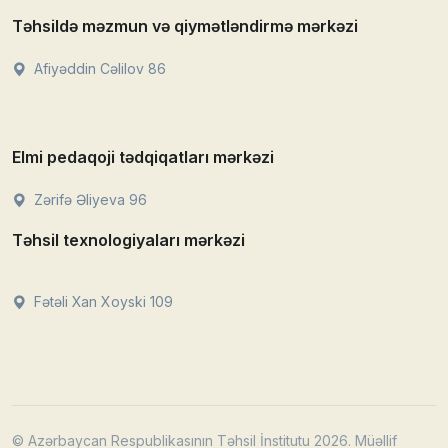
Təhsildə məzmun və qiymətləndirmə mərkəzi
Afiyəddin Cəlilov 86
Elmi pedaqoji tədqiqatları mərkəzi
Zərifə Əliyeva 96
Təhsil texnologiyaları mərkəzi
Fətəli Xan Xoyski 109
© Azərbaycan Respublikasının Təhsil İnstitutu 2026. Müəllif