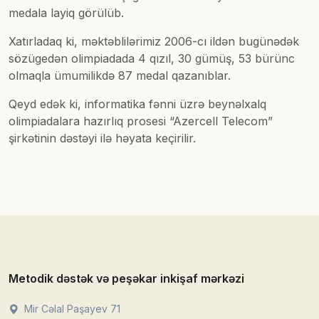
medala layiq görülüb.
Xatırladaq ki, məktəblilərimiz 2006-cı ildən bugünədək
sözügedən olimpiadada 4 qızıl, 30 gümüş, 53 bürünc
olmaqla ümumilikdə 87 medal qazanıblar.
Qeyd edək ki, informatika fənni üzrə beynəlxalq
olimpiadalara hazırlıq prosesi “Azercell Telecom”
şirkətinin dəstəyi ilə həyata keçirilir.
Metodik dəstək və peşəkar inkişaf mərkəzi
Mir Cəlal Paşayev 71