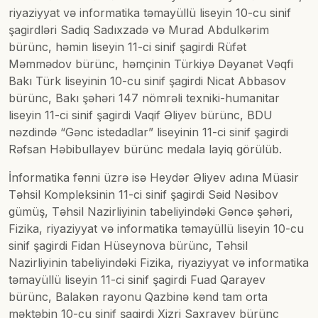
riyaziyyat və informatika təmayüllü liseyin 10-cu sinif
şagirdləri Sadiq Sadıxzadə və Murad Abdulkərim
bürünc, həmin liseyin 11-ci sinif şagirdi Rüfət
Məmmədov bürünc, həmçinin Türkiyə Dəyanət Vəqfi
Bakı Türk liseyinin 10-cu sinif şagirdi Nicat Abbasov
bürünc, Bakı şəhəri 147 nömrəli texniki-humanitar
liseyin 11-ci sinif şagirdi Vaqif Əliyev bürünc, BDU
nəzdində “Gənc istedadlar” liseyinin 11-ci sinif şagirdi
Rəfsan Həbibullayev bürünc medala layiq görülüb.
İnformatika fənni üzrə isə Heydər Əliyev adına Müasir
Təhsil Kompleksinin 11-ci sinif şagirdi Səid Nəsibov
gümüş, Təhsil Nazirliyinin tabeliyindəki Gəncə şəhəri,
Fizika, riyaziyyat və informatika təmayüllü liseyin 10-cu
sinif şagirdi Fidan Hüseynova bürünc, Təhsil
Nazirliyinin tabeliyindəki Fizika, riyaziyyat və informatika
təmayüllü liseyin 11-ci sinif şagirdi Fuad Qarayev
bürünc, Balakən rayonu Qazbinə kənd tam orta
məktəbin 10-cu sinif şagirdi Xizri Saxrayev bürünc