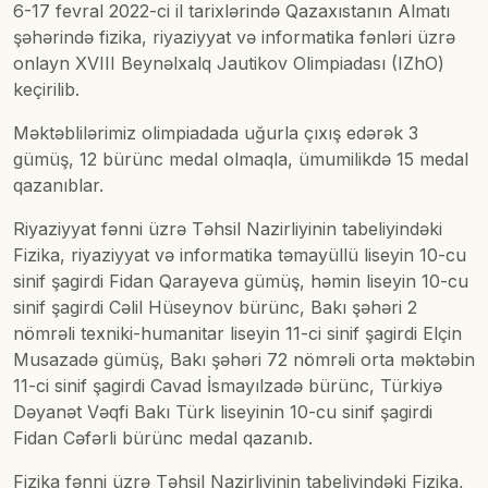
6-17 fevral 2022-ci il tarixlərində Qazaxıstanın Almatı
şəhərində fizika, riyaziyyat və informatika fənləri üzrə
onlayn XVIII Beynəlxalq Jautikov Olimpiadası (IZhO)
keçirilib.
Məktəblilərimiz olimpiadada uğurla çıxış edərək 3
gümüş, 12 bürünc medal olmaqla, ümumilikdə 15 medal
qazanıblar.
Riyaziyyat fənni üzrə Təhsil Nazirliyinin tabeliyindəki
Fizika, riyaziyyat və informatika təmayüllü liseyin 10-cu
sinif şagirdi Fidan Qarayeva gümüş, həmin liseyin 10-cu
sinif şagirdi Cəlil Hüseynov bürünc, Bakı şəhəri 2
nömrəli texniki-humanitar liseyin 11-ci sinif şagirdi Elçin
Musazadə gümüş, Bakı şəhəri 72 nömrəli orta məktəbin
11-ci sinif şagirdi Cavad İsmayılzadə bürünc, Türkiyə
Dəyanət Vəqfi Bakı Türk liseyinin 10-cu sinif şagirdi
Fidan Cəfərli bürünc medal qazanıb.
Fizika fənni üzrə Təhsil Nazirliyinin tabeliyindəki Fizika,