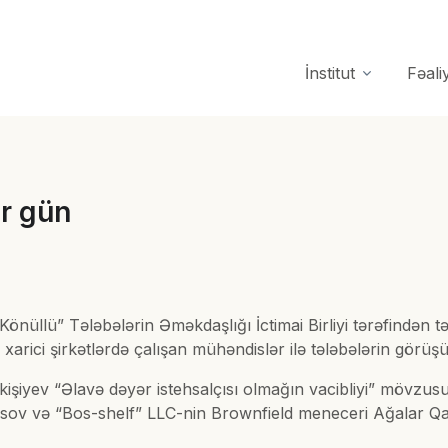
İnstitut
Fəali
r gün
önüllü” Tələbələrin Əməkdaşlığı İctimai Birliyi tərəfindən 
xarici şirkətlərdə çalışan mühəndislər ilə tələbələrin görüş
kişiyev “Əlavə dəyər istehsalçısı olmağın vacibliyi” mövzusu
 və “Bos-shelf” LLC-nin Brownfield meneceri Ağalar Qası