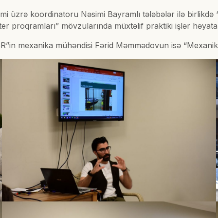
i üzrə koordinatoru Nəsimi Bayramlı tələbələr ilə birlikdə
r proqramları” mövzularında müxtəlif praktiki işlər həyata 
in mexanika mühəndisi Fərid Məmmədovun isə “Mexanika m