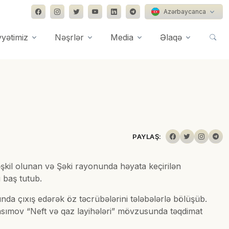
Azərbaycanca
yyətimiz
Nəşrlər
Media
Əlaqə
PAYLAŞ:
təşkil olunan və Şəki rayonunda həyata keçirilən
ü baş tutub.
nda çıxış edərək öz təcrübələrini tələbələrlə bölüşüb.
mov “Neft və qaz layihələri” mövzusunda təqdimat