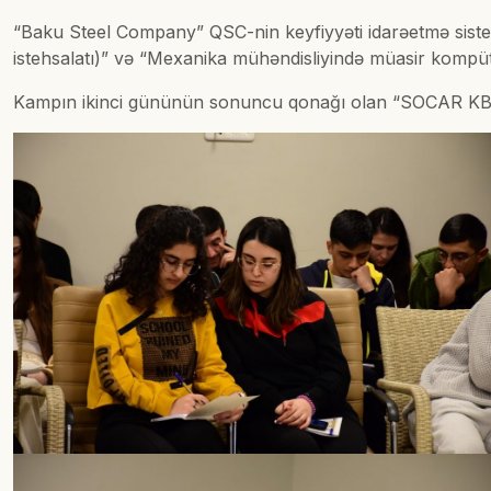
“Baku Steel Company” QSC-nin keyfiyyəti idarəetmə sistem
istehsalatı)” və “Mexanika mühəndisliyində müasir kompüte
Kampın ikinci gününün sonuncu qonağı olan “SOCAR KBR”