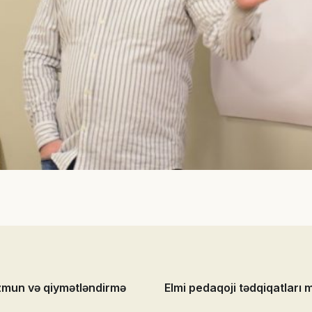
zmun və qiymətləndirmə
Elmi pedaqoji tədqiqatları 