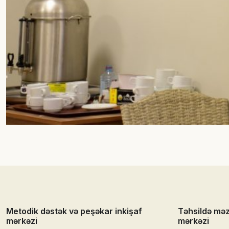
Metodik dəstək və peşəkar inkişaf
Təhsildə mə
mərkəzi
mərkəzi