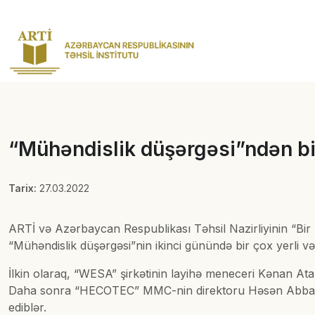
“Mühəndislik düşərgəsi”ndən bi
Tarix:
27.03.2022
ARTİ və Azərbaycan Respublikası Təhsil Nazirliyinin “Bir K
“Mühəndislik düşərgəsi”nin ikinci günündə bir çox yerli və 
İlkin olaraq, “WESA” şirkətinin layihə meneceri Kənan Ata
Daha sonra “HECOTEC” MMC-nin direktoru Həsən Abbasov
ediblər.