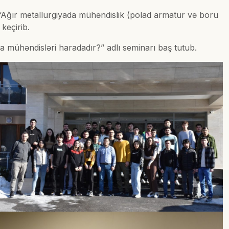
 “Ağır metallurgiyada mühəndislik (polad armatur və boru
keçirib.
ühəndisləri haradadır?” adlı seminarı baş tutub.